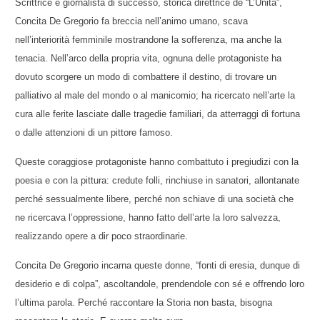
Scrittrice e giornalista di successo, storica direttrice de “L’Unità”,
Concita De Gregorio fa breccia nell’animo umano, scava
nell’interiorità femminile mostrandone la sofferenza, ma anche la
tenacia. Nell’arco della propria vita, ognuna delle protagoniste ha
dovuto scorgere un modo di combattere il destino, di trovare un
palliativo al male del mondo o al manicomio; ha ricercato nell’arte la
cura alle ferite lasciate dalle tragedie familiari, da atterraggi di fortuna
o dalle attenzioni di un pittore famoso.
Queste coraggiose protagoniste hanno combattuto i pregiudizi con la
poesia e con la pittura: credute folli, rinchiuse in sanatori, allontanate
perché sessualmente libere, perché non schiave di una società che
ne ricercava l’oppressione, hanno fatto dell’arte la loro salvezza,
realizzando opere a dir poco straordinarie.
Concita De Gregorio incarna queste donne, “fonti di eresia, dunque di
desiderio e di colpa”, ascoltandole, prendendole con sé e offrendo loro
l’ultima parola. Perché raccontare la Storia non basta, bisogna