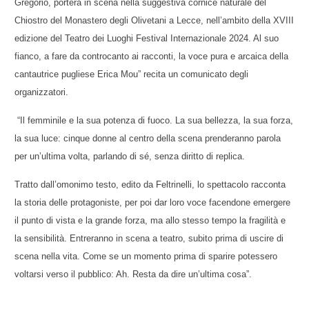
Gregorio, porterà in scena nella suggestiva cornice naturale del
Chiostro del Monastero degli Olivetani a Lecce, nell’ambito della XVIII
edizione del Teatro dei Luoghi Festival Internazionale 2024. Al suo
fianco, a fare da controcanto ai racconti, la voce pura e arcaica della
cantautrice pugliese Erica Mou” recita un comunicato degli
organizzatori.
“
Il femminile e la sua potenza di fuoco. La sua bellezza, la sua forza,
la sua luce: cinque donne al centro della scena prenderanno parola
per un’ultima volta, parlando di sé, senza diritto di replica.
Tratto dall’omonimo testo, edito da Feltrinelli, lo spettacolo racconta
la storia delle protagoniste, per poi dar loro voce facendone emergere
il punto di vista e la grande forza, ma allo stesso tempo la fragilità e
la sensibilità. Entreranno in scena a teatro, subito prima di uscire di
scena nella vita. Come se un momento prima di sparire potessero
voltarsi verso il pubblico: Ah. Resta da dire un’ultima cosa”.