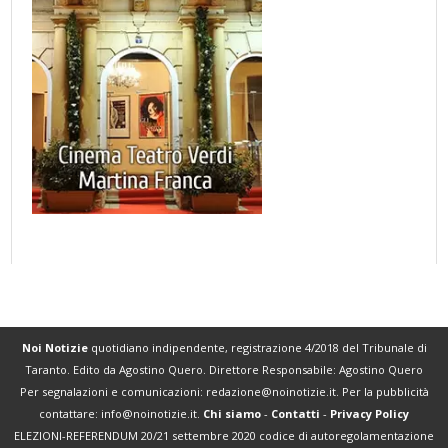
Noi Notizie
quotidiano indipendente, registrazione 4/2018 del Tribunale di
Taranto. Edito da Agostino Quero. Direttore Responsabile: Agostino Quero
Per segnalazioni e comunicazioni:
redazione@noinotizie.it
. Per la pubblicità
contattare:
info@noinotizie.it
.
Chi siamo
-
Contatti
-
Privacy Policy
ELEZIONI-REFERENDUM 20/21 settembre 2020 codice di autoregolamentazione