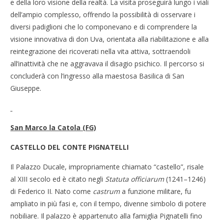
e della loro visione della realtà. La visita proseguirà lungo i viali
dell’ampio complesso, offrendo la possibilità di osservare i
diversi padiglioni che lo componevano e di comprendere la
visione innovativa di don Uva, orientata alla riabilitazione e alla
reintegrazione dei ricoverati nella vita attiva, sottraendoli
all’inattività che ne aggravava il disagio psichico. Il percorso si
concluderà con l’ingresso alla maestosa Basilica di San
Giuseppe.
San Marco la Catola (FG)
CASTELLO DEL CONTE PIGNATELLI
Il Palazzo Ducale, impropriamente chiamato “castello”, risale
al XIII secolo ed è citato negli
Statuta officiarum
(1241–1246)
di Federico II. Nato come
castrum
a funzione militare, fu
ampliato in più fasi e, con il tempo, divenne simbolo di potere
nobiliare. Il palazzo è appartenuto alla famiglia Pignatelli fino