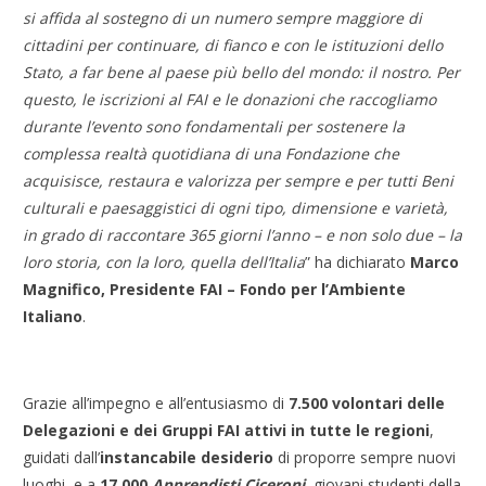
si affida al sostegno di un numero sempre maggiore di
cittadini per continuare, di fianco e con le istituzioni dello
Stato, a far bene al paese più bello del mondo: il nostro. Per
questo, le iscrizioni al FAI e le donazioni che raccogliamo
durante l’evento sono fondamentali per sostenere la
complessa realtà quotidiana di una Fondazione che
acquisisce, restaura e valorizza per sempre e per tutti Beni
culturali e paesaggistici di ogni tipo, dimensione e varietà,
in grado di raccontare 365 giorni l’anno – e non solo due – la
loro storia, con la loro, quella dell’Italia
” ha dichiarato
Marco
Magnifico,
Presidente FAI – Fondo per l’Ambiente
Italiano
.
Grazie all’impegno e all’entusiasmo di
7.500 volontari delle
Delegazioni e dei Gruppi FAI
attivi in tutte le regioni
,
guidati dall’
instancabile desiderio
di proporre sempre nuovi
luoghi, e a
17.000
Apprendisti Ciceroni
, giovani studenti della