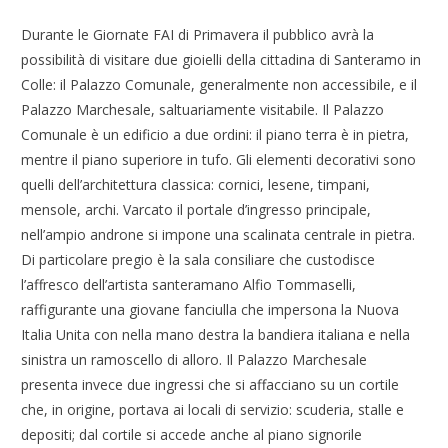
Durante le Giornate FAI di Primavera il pubblico avrà la
possibilità di visitare due gioielli della cittadina di Santeramo in
Colle: il Palazzo Comunale, generalmente non accessibile, e il
Palazzo Marchesale, saltuariamente visitabile. Il Palazzo
Comunale è un edificio a due ordini: il piano terra è in pietra,
mentre il piano superiore in tufo. Gli elementi decorativi sono
quelli dell’architettura classica: cornici, lesene, timpani,
mensole, archi. Varcato il portale d’ingresso principale,
nell’ampio androne si impone una scalinata centrale in pietra.
Di particolare pregio è la sala consiliare che custodisce
l’affresco dell’artista santeramano Alfio Tommaselli,
raffigurante una giovane fanciulla che impersona la Nuova
Italia Unita con nella mano destra la bandiera italiana e nella
sinistra un ramoscello di alloro. Il Palazzo Marchesale
presenta invece due ingressi che si affacciano su un cortile
che, in origine, portava ai locali di servizio: scuderia, stalle e
depositi; dal cortile si accede anche al piano signorile