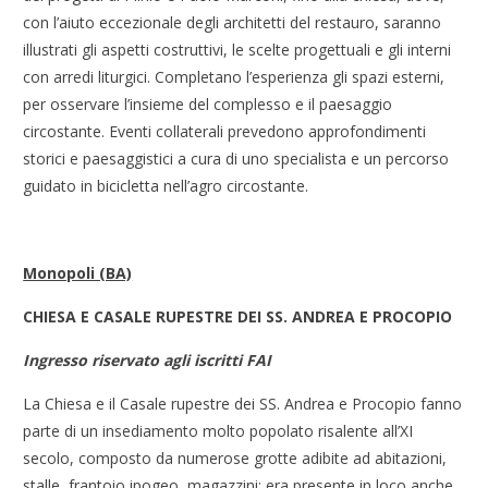
con l’aiuto eccezionale degli architetti del restauro, saranno
illustrati gli aspetti costruttivi, le scelte progettuali e gli interni
con arredi liturgici. Completano l’esperienza gli spazi esterni,
per osservare l’insieme del complesso e il paesaggio
circostante. Eventi collaterali prevedono approfondimenti
storici e paesaggistici a cura di uno specialista e un percorso
guidato in bicicletta nell’agro circostante.
Monopoli (BA)
CHIESA E CASALE RUPESTRE DEI SS. ANDREA E PROCOPIO
Ingresso riservato agli iscritti FAI
La Chiesa e il Casale rupestre dei SS. Andrea e Procopio fanno
parte di un insediamento molto popolato risalente all’XI
secolo, composto da numerose grotte adibite ad abitazioni,
stalle, frantoio ipogeo, magazzini; era presente in loco anche