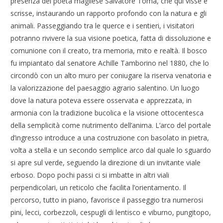
presenza del poeta magliese Salvatore Toma, che qui visse e
scrisse, instaurando un rapporto profondo con la natura e gli
animali. Passeggiando tra le querce e i sentieri, i visitatori
potranno rivivere la sua visione poetica, fatta di dissoluzione e
comunione con il creato, tra memoria, mito e realtà. Il bosco
fu impiantato dal senatore Achille Tamborino nel 1880, che lo
circondò con un alto muro per coniugare la riserva venatoria e
la valorizzazione del paesaggio agrario salentino. Un luogo
dove la natura poteva essere osservata e apprezzata, in
armonia con la tradizione bucolica e la visione ottocentesca
della semplicità come nutrimento dell’anima. L’arco del portale
d’ingresso introduce a una costruzione con basolato in pietra,
volta a stella e un secondo semplice arco dal quale lo sguardo
si apre sul verde, seguendo la direzione di un invitante viale
erboso. Dopo pochi passi ci si imbatte in altri viali
perpendicolari, un reticolo che facilita l’orientamento. Il
percorso, tutto in piano, favorisce il passeggio tra numerosi
pini, lecci, corbezzoli, cespugli di lentisco e viburno, pungitopo,