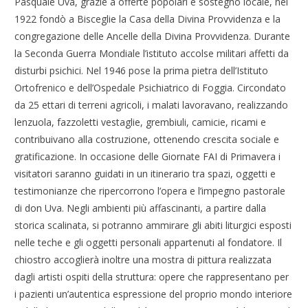
Pasquale Uva, grazie a offerte popolari e sostegno locale, nel
1922 fondò a Bisceglie la Casa della Divina Provvidenza e la
congregazione delle Ancelle della Divina Provvidenza. Durante
la Seconda Guerra Mondiale l’istituto accolse militari affetti da
disturbi psichici. Nel 1946 pose la prima pietra dell’Istituto
Ortofrenico e dell’Ospedale Psichiatrico di Foggia. Circondato
da 25 ettari di terreni agricoli, i malati lavoravano, realizzando
lenzuola, fazzoletti vestaglie, grembiuli, camicie, ricami e
contribuivano alla costruzione, ottenendo crescita sociale e
gratificazione. In occasione delle Giornate FAI di Primavera i
visitatori saranno guidati in un itinerario tra spazi, oggetti e
testimonianze che ripercorrono l’opera e l’impegno pastorale
di don Uva. Negli ambienti più affascinanti, a partire dalla
storica scalinata, si potranno ammirare gli abiti liturgici esposti
nelle teche e gli oggetti personali appartenuti al fondatore. Il
chiostro accoglierà inoltre una mostra di pittura realizzata
dagli artisti ospiti della struttura: opere che rappresentano per
i pazienti un’autentica espressione del proprio mondo interiore