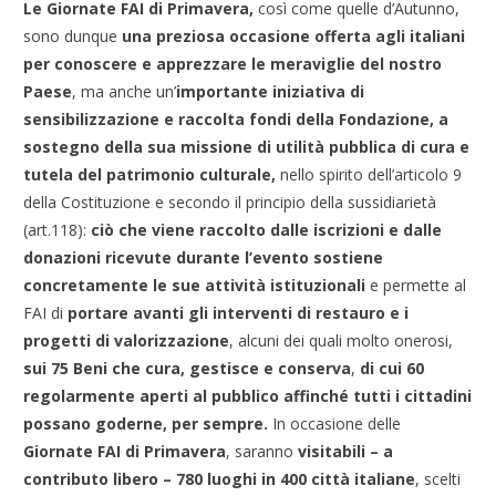
Le Giornate FAI di Primavera,
così come quelle d’Autunno,
sono dunque
una preziosa occasione offerta agli italiani
per conoscere e apprezzare le meraviglie del nostro
Paese
, ma anche un’
importante iniziativa di
sensibilizzazione e raccolta fondi della Fondazione, a
sostegno della sua missione di utilità pubblica di cura e
tutela del patrimonio culturale,
nello spirito dell’articolo 9
della Costituzione e secondo il principio della sussidiarietà
(art.118):
ciò che viene raccolto dalle iscrizioni e dalle
donazioni
ricevute durante l’evento
sostiene
concretamente le sue attività istituzionali
e permette al
FAI di
portare avanti gli interventi di restauro e i
progetti di
valorizzazione
, alcuni dei quali molto onerosi,
sui 75 Beni che cura, gestisce e conserva
,
di cui 60
regolarmente aperti al pubblico affinché tutti i cittadini
possano goderne, per sempre.
In occasione delle
Giornate FAI di Primavera
, saranno
visitabili – a
contributo libero – 780 luoghi in 400 città italiane
, scelti