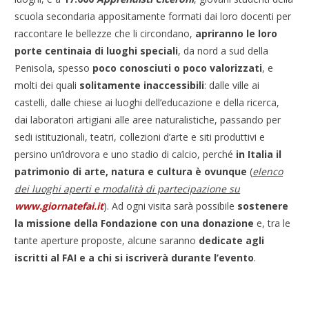
scuola secondaria appositamente formati dai loro docenti per
raccontare le bellezze che li circondano,
apriranno le loro
porte
centinaia di
luoghi speciali
, da nord a sud della
Penisola, spesso
poco conosciuti o poco valorizzati
, e
molti dei quali
solitamente inaccessibili
: dalle ville ai
castelli, dalle chiese ai luoghi dell’educazione e della ricerca,
dai laboratori artigiani alle aree naturalistiche, passando per
sedi istituzionali, teatri, collezioni d’arte e siti produttivi e
persino un’idrovora e uno stadio di calcio, perché
in Italia il
patrimonio di arte, natura e cultura è ovunque
(
elenco
dei luoghi aperti e modalità di partecipazione su
www.giornatefai.it
). Ad ogni visita sarà possibile
sostenere
la missione della Fondazione con una donazione
e, tra le
tante aperture proposte, alcune saranno
dedicate agli
iscritti al FAI e a chi si iscriverà durante l’evento
.