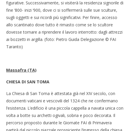
figurative. Successivamente, si visiterà la residenza signorile di
fine ‘800- inizi ‘900, dove ci si soffermerà sulle sue sculture,
sugli oggetti e sui ricordi più significativi. Per finire, accesso
allo scantinato dove tutto è rimasto come se lo scultore
dovesse tornare a riprendere il lavoro interrotto: dagli attrezzi
ai bozzetti in argilla. (foto: Pietro Guida Delegazione © FAI
Taranto)
Massafra (TA)
CHIESA DI SAN TOMA
La Chiesa di San Toma è attestata già nel XIV secolo, con
documenti vaticani e vescovili del 1324 che ne confermano
l’esistenza. L’edificio è una piccola cappella a navata unica con
volta a botte su archetti ogivali, sobria e poco decorata. Il
percorso proposto durante le Giornate FAI di Primavera
partirà dal piccolo piazzale prospiciente l’ingresso della chiesa,