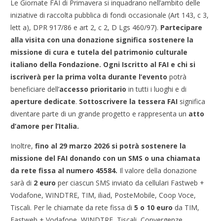
Le Giornate FAI di Primavera si inquadrano nell’ambito delle
iniziative di raccolta pubblica di fondi occasionale (Art 143, c 3,
lett a), DPR 917/86 e art 2, c 2, D Lgs 460/97).
Partecipare
alla visita con una donazione significa sostenere la
missione di cura e tutela del patrimonio culturale
italiano della Fondazione.
Ogni Iscritto al FAI e chi si
iscriverà per la prima volta durante l’evento
potrà
beneficiare dell’
accesso prioritario
in tutti i luoghi e di
aperture dedicate
.
Sottoscrivere la tessera FAI
significa
diventare parte di un grande progetto e rappresenta un
atto
d’amore per l’Italia.
Inoltre,
fino al 29 marzo 2026 si potrà sostenere la
missione del FAI donando con un SMS o una chiamata
da rete fissa al numero 45584.
Il valore della donazione
sarà di
2 euro
per ciascun SMS inviato da cellulari Fastweb +
Vodafone, WINDTRE, TIM, iliad, PosteMobile, Coop Voce,
Tiscali. Per le chiamate da rete fissa di
5 o 10 euro
da TIM,
Fastweb + Vodafone, WINDTRE, Tiscali, Convergenze,