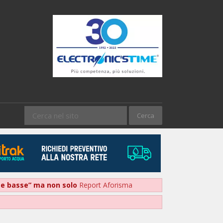
nte basse” ma non solo
Report Aforisma