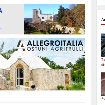
A
Te
di
Pu