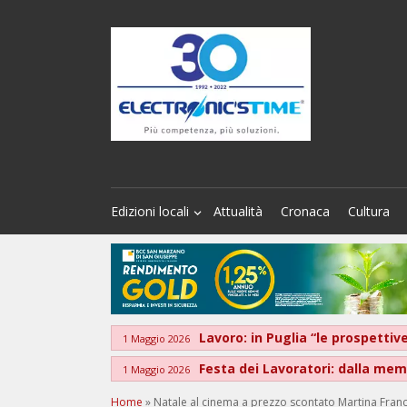
Edizioni locali
Attualità
Cronaca
Cultura
Lavoro: in Puglia “le prospett
1 Maggio 2026
Festa dei Lavoratori: dalla memo
1 Maggio 2026
Home
»
Natale al cinema a prezzo scontato Martina Fran