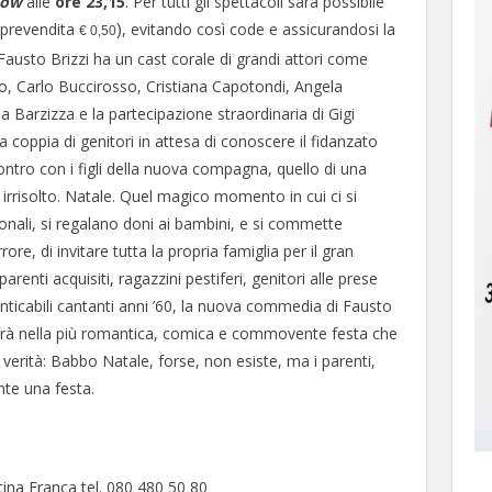
how
alle
ore 23,15
. Per tutti gli spettacoli sarà possibile
 (prevendita
, evitando così code e assicurandosi la
)
€ 0,50
i Fausto Brizzi ha un cast corale di grandi attori come
, Carlo Buccirosso, Cristiana Capotondi, Angela
a Barzizza e la partecipazione straordinaria di Gigi
a coppia di genitori in attesa di conoscere il fidanzato
contro con i figli della nuova compagna, quello di una
 irrisolto. Natale. Quel magico momento in cui ci si
onali, si regalano doni ai bambini, e si commette
e, di invitare tutta la propria famiglia per il gran
renti acquisiti, ragazzini pestiferi, genitori alle prese
imenticabili cantanti anni ’60, la nuova commedia di Fausto
cinerà nella più romantica, comica e commovente festa che
verità: Babbo Natale, forse, non esiste, ma i parenti,
nte una festa.
ina Franca tel. 080 480 50 80