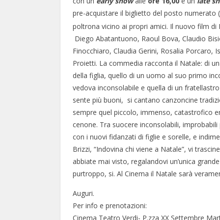
con un
early show
alle
ore 16,00
e un
late s
pre-acquistare il biglietto del posto numerato
poltrona vicino ai propri amici. Il nuovo film d
Diego Abatantuono, Raoul Bova, Claudio Bisio
Finocchiaro, Claudia Gerini, Rosalia Porcaro, Is
Proietti. La commedia racconta il Natale: di un
della figlia, quello di un uomo al suo primo in
vedova inconsolabile e quella di un fratellastro
sente più buoni, si cantano canzoncine tradizi
sempre quel piccolo, immenso, catastrofico error
cenone. Tra suocere inconsolabili, improbabili pa
con i nuovi fidanzati di figlie e sorelle, e ind
Brizzi, “Indovina chi viene a Natale”, vi tras
abbiate mai visto, regalandovi un’unica grande 
purtroppo, si. Al Cinema il Natale sarà verame
Auguri.
Per info e prenotazioni:
Cinema Teatro Verdi- P.zza XX Settembre Mart