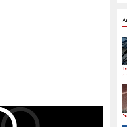
A
Te
di
Pu