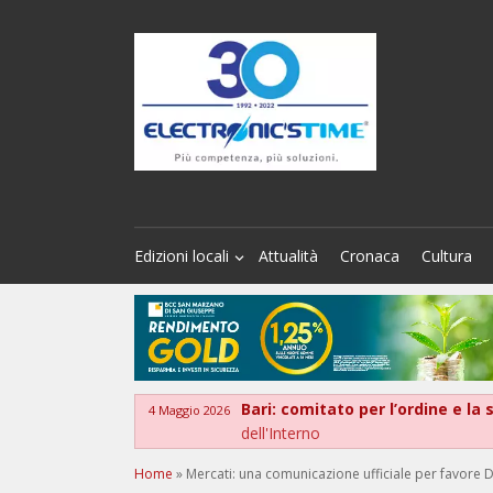
Edizioni locali
Attualità
Cronaca
Cultura
Bari: comitato per l’ordine e la
4 Maggio 2026
dell'Interno
Home
»
Mercati: una comunicazione ufficiale per favore 