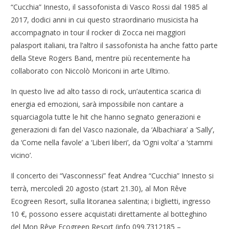
“Cucchia” Innesto, il sassofonista di Vasco Rossi dal 1985 al
2017, dodici anni in cui questo straordinario musicista ha
accompagnato in tour il rocker di Zocca nei maggiori
palasport italiani, tra l’altro il sassofonista ha anche fatto parte
della Steve Rogers Band, mentre più recentemente ha
collaborato con Niccolò Moriconi in arte Ultimo.
In questo live ad alto tasso di rock, un’autentica scarica di
energia ed emozioni, sarà impossibile non cantare a
squarciagola tutte le hit che hanno segnato generazioni e
generazioni di fan del Vasco nazionale, da ‘Albachiara’ a ‘Sally’,
da ‘Come nella favole’ a ‘Liberi liberi’, da ‘Ogni volta’ a ‘stammi
vicino’.
Il concerto dei “Vasconnessi” feat Andrea “Cucchia” Innesto si
terrà, mercoledì 20 agosto (start 21.30), al Mon Rêve
Ecogreen Resort, sulla litoranea salentina; i biglietti, ingresso
10 €, possono essere acquistati direttamente al botteghino
del Mon Rêve Ecogreen Resort (info 099.7312185 –