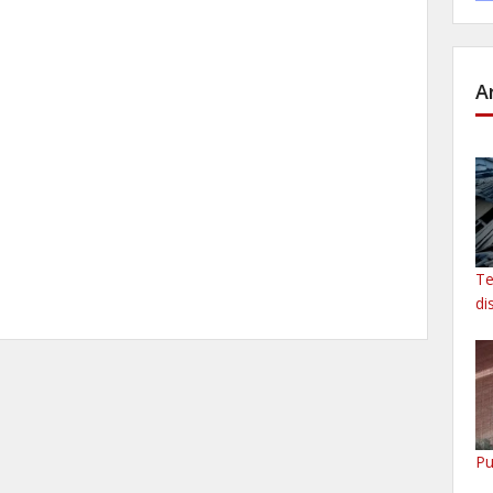
A
Te
di
Pu