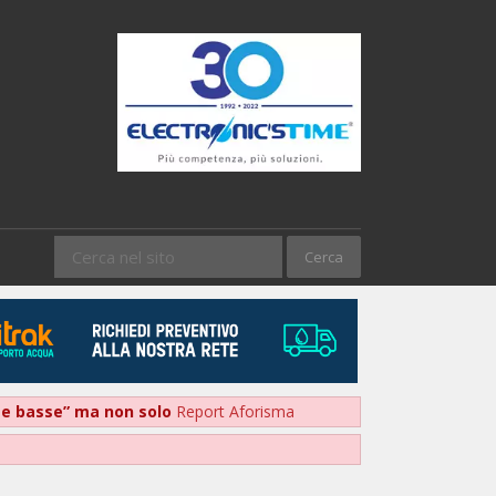
nte basse” ma non solo
Report Aforisma