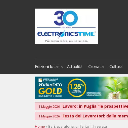
Edizioni locali
Attualità
Cronaca
Cultura
Lavoro: in Puglia “le prospett
1 Maggio 2026
Festa dei Lavoratori: dalla memo
1 Maggio 2026
Home
»
Bari: sparatoria, un ferito | In serata