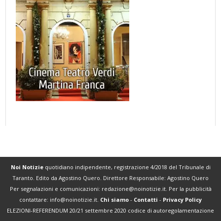
Noi Notizie
quotidiano indipendente, registrazione 4/2018 del Tribunale di
Taranto. Edito da Agostino Quero. Direttore Responsabile: Agostino Quero
Per segnalazioni e comunicazioni:
redazione@noinotizie.it
. Per la pubblicità
contattare:
info@noinotizie.it
.
Chi siamo
-
Contatti
-
Privacy Policy
ELEZIONI-REFERENDUM 20/21 settembre 2020 codice di autoregolamentazione