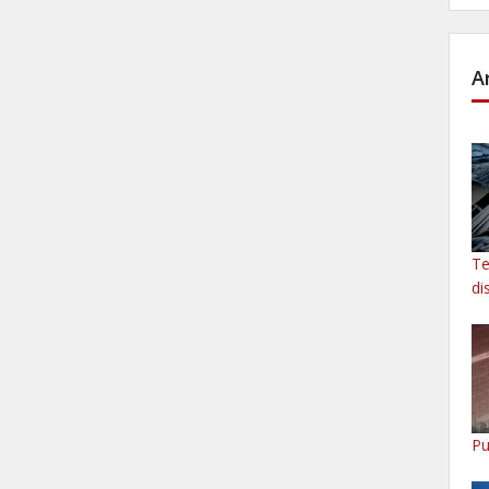
A
Te
di
Pu