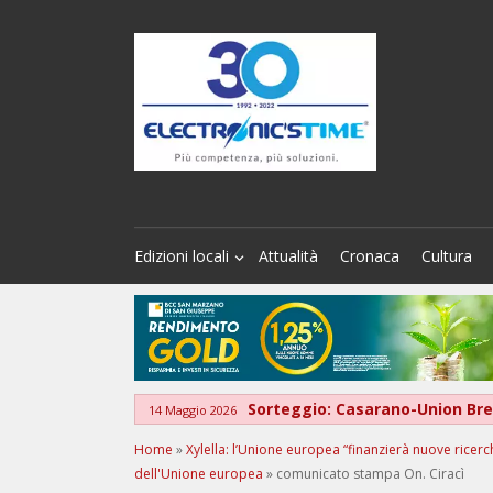
Edizioni locali
Attualità
Cronaca
Cultura
Sorteggio: Casarano-Union Bre
14 Maggio 2026
Home
»
Xylella: l’Unione europea “finanzierà nuove ricerche
dell'Unione europea
»
comunicato stampa On. Ciracì