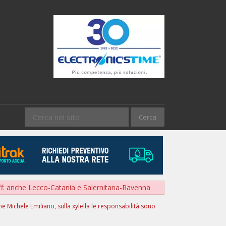
ff: anche Lecco-Catania e Salernitana-Ravenna
ene Michele Emiliano, sulla xylella le responsabilità sono