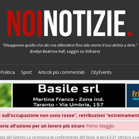
“Disapprovo quello che dici ma difenderò fino alla morte il tuo diritto a dirlo.”
(Evelyn Beatrice Hall, saggio su Voltaire)
Politica
Sport
Articoli più commentati
CityEvents
ive sull’occupazione non sono rosee”, retribuzioni “estremame
ria all’azione per un lavoro più sicuro
Primo Maggio
à del Salento La cerimonia di conferimento del titolo si terrà il 21 ottobre a L