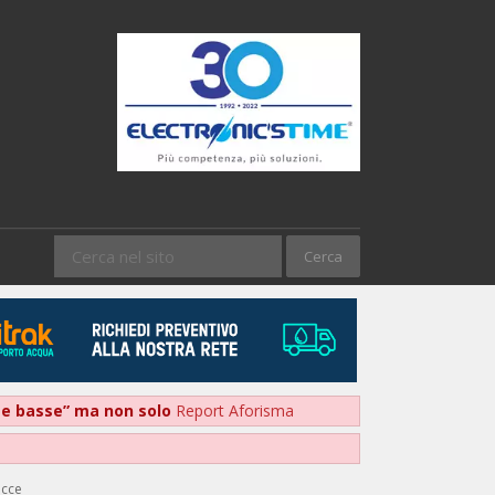
nte basse” ma non solo
Report Aforisma
ecce