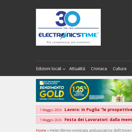
Edizioni locali
Attualità
Cronaca
Cultura
Lavoro: in Puglia “le prospett
1 Maggio 2026
Festa dei Lavoratori: dalla memo
1 Maggio 2026
Home
»
Helen Mirren nominata ambasciatrice dell’Universit