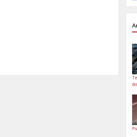
A
Te
di
Pu