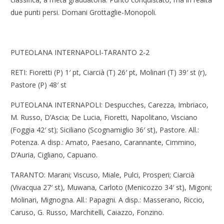
due punti persi. Domani Grottaglie-Monopoli.
PUTEOLANA INTERNAPOLI-TARANTO 2-2
RETI: Fioretti (P) 1′ pt, Ciarcià (T) 26′ pt, Molinari (T) 39′ st (r),
Pastore (P) 48′ st
PUTEOLANA INTERNAPOLI: Despucches, Carezza, Imbriaco,
M. Russo, D’Ascia; De Lucia, Fioretti, Napolitano, Visciano
(Foggia 42′ st); Siciliano (Scognamiglio 36′ st), Pastore. All.:
Potenza. A disp.: Amato, Paesano, Carannante, Cimmino,
D’Auria, Cigliano, Capuano.
TARANTO: Marani; Viscuso, Miale, Pulci, Prosperi; Ciarcià
(Vivacqua 27′ st), Muwana, Carloto (Menicozzo 34′ st), Migoni;
Molinari, Mignogna. All.: Papagni. A disp.: Masserano, Riccio,
Caruso, G. Russo, Marchitelli, Caiazzo, Fonzino.