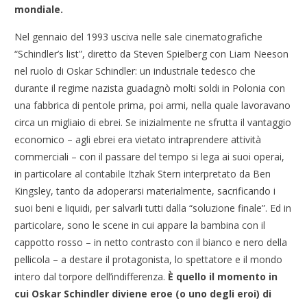
mondiale.
Nel gennaio del 1993 usciva nelle sale cinematografiche
“Schindler’s list”, diretto da Steven Spielberg con Liam Neeson
nel ruolo di Oskar Schindler: un industriale tedesco che
durante il regime nazista guadagnò molti soldi in Polonia con
una fabbrica di pentole prima, poi armi, nella quale lavoravano
circa un migliaio di ebrei. Se inizialmente ne sfrutta il vantaggio
economico – agli ebrei era vietato intraprendere attività
commerciali – con il passare del tempo si lega ai suoi operai,
in particolare al contabile Itzhak Stern interpretato da Ben
Kingsley, tanto da adoperarsi materialmente, sacrificando i
suoi beni e liquidi, per salvarli tutti dalla “soluzione finale”. Ed in
particolare, sono le scene in cui appare la bambina con il
cappotto rosso – in netto contrasto con il bianco e nero della
pellicola – a destare il protagonista, lo spettatore e il mondo
intero dal torpore dell’indifferenza.
È quello il momento in
cui Oskar Schindler diviene eroe (o uno degli eroi) di