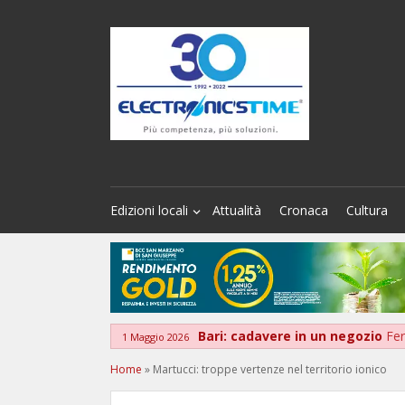
Edizioni locali
Attualità
Cronaca
Cultura
Bari: cadavere in un negozio
Fer
1 Maggio 2026
Home
»
Martucci: troppe vertenze nel territorio ionico