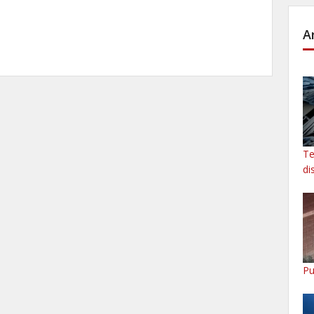
A
Te
di
Pu