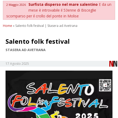
Surfista disperso nel mare salentino
E da un
2 Maggio 2026
mese è introvabile il 53enne di Bisceglie
scomparso per il crollo del ponte in Molise
Home
»
Salento folk festival | Stasera ad Avetrana
Salento folk festival
STASERA AD AVETRANA
17 Agosto 2025