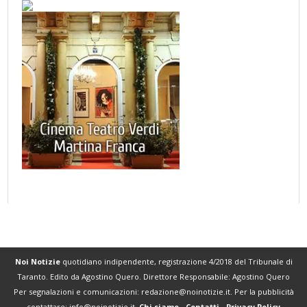
Noi Notizie
quotidiano indipendente, registrazione 4/2018 del Tribunale di
Taranto. Edito da Agostino Quero. Direttore Responsabile: Agostino Quero
Per segnalazioni e comunicazioni:
redazione@noinotizie.it
. Per la pubblicità
contattare:
info@noinotizie.it
.
Chi siamo
-
Contatti
-
Privacy Policy