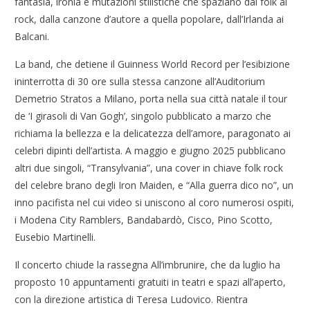
fantasia, ironia e mutazioni stilistiche che spaziano dal folk al
rock, dalla canzone d’autore a quella popolare, dall’Irlanda ai
Balcani.
La band, che detiene il Guinness World Record per l’esibizione
ininterrotta di 30 ore sulla stessa canzone all’Auditorium
Demetrio Stratos a Milano, porta nella sua città natale il tour
de ‘I girasoli di Van Gogh’, singolo pubblicato a marzo che
richiama la bellezza e la delicatezza dell’amore, paragonato ai
celebri dipinti dell’artista. A maggio e giugno 2025 pubblicano
altri due singoli, “Transylvania”, una cover in chiave folk rock
del celebre brano degli Iron Maiden, e “Alla guerra dico no”, un
inno pacifista nel cui video si uniscono al coro numerosi ospiti,
i Modena City Ramblers, Bandabardò, Cisco, Pino Scotto,
Eusebio Martinelli.
Il concerto chiude la rassegna All’imbrunire, che da luglio ha
proposto 10 appuntamenti gratuiti in teatri e spazi all’aperto,
con la direzione artistica di Teresa Ludovico.
Rientra