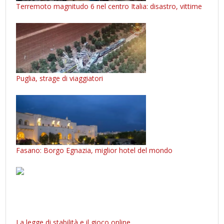
Terremoto magnitudo 6 nel centro Italia: disastro, vittime
Puglia, strage di viaggiatori
Fasano: Borgo Egnazia, miglior hotel del mondo
La legge di stabilità e il gioco online