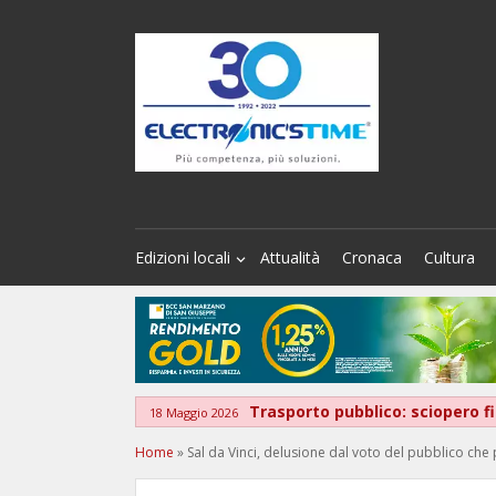
Edizioni locali
Attualità
Cronaca
Cultura
Trasporto pubblico: sciopero 
18 Maggio 2026
Home
»
Sal da Vinci, delusione dal voto del pubblico che