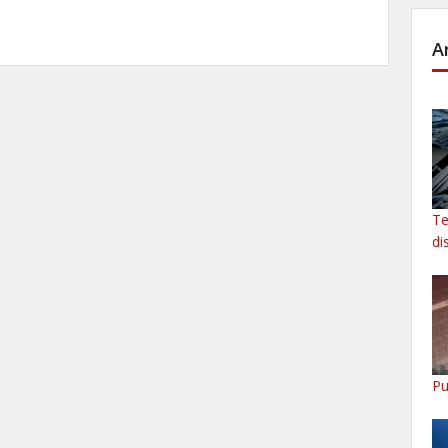
A
Te
di
Pu