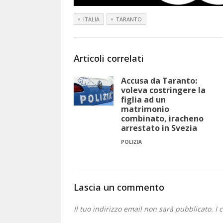
ITALIA
TARANTO
Articoli correlati
Accusa da Taranto:
voleva costringere la
figlia ad un
matrimonio
combinato, iracheno
arrestato in Svezia
POLIZIA
Lascia un commento
Il tuo indirizzo email non sarà pubblicato.
I 