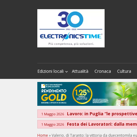
Edizioni locali
Attualità
Cronaca
Cultura
Lavoro: in Puglia “le prospett
1 Maggio 2026
Festa dei Lavoratori: dalla memo
1 Maggio 2026
Home
»
Valerio, di Taranto: la vittoria da duecentomila e