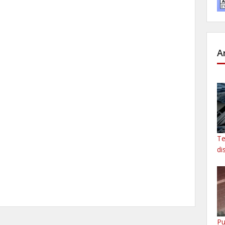
A
Te
di
Pu