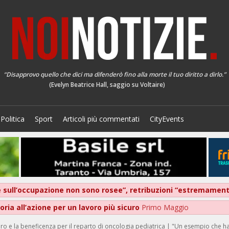
“Disapprovo quello che dici ma difenderò fino alla morte il tuo diritto a dirlo.”
(Evelyn Beatrice Hall, saggio su Voltaire)
Politica
Sport
Articoli più commentati
CityEvents
ive sull’occupazione non sono rosee”, retribuzioni “estremame
ria all’azione per un lavoro più sicuro
Primo Maggio
uro e la beneficenza per il reparto di oncologia pediatrica | "Un esempio che ha