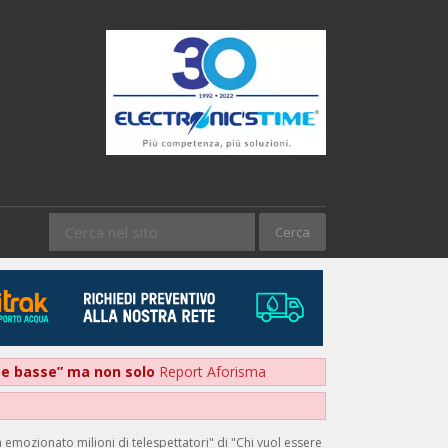
nte basse” ma non solo
Report Aforisma
 emozionato milioni di telespettatori" di "Chi vuol essere