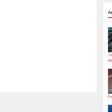
A
Te
di
Pu