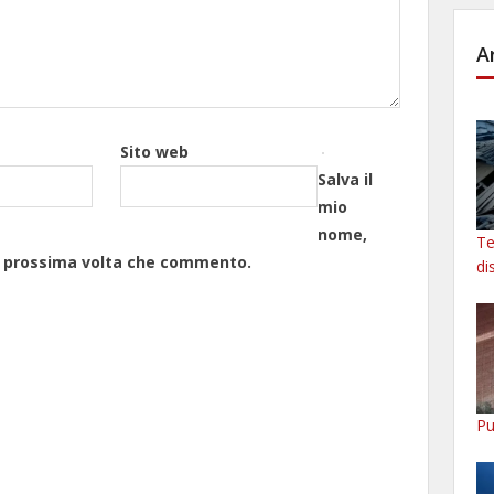
A
Sito web
Salva il
mio
nome,
Te
la prossima volta che commento.
di
Pu