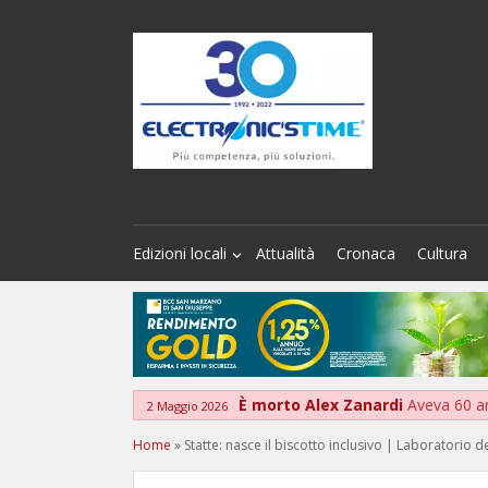
Edizioni locali
Attualità
Cronaca
Cultura
È morto Alex Zanardi
Aveva 60 a
2 Maggio 2026
Home
»
Statte: nasce il biscotto inclusivo | Laboratorio de