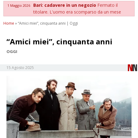
Bari: cadavere in un negozio
Fermato il
1 Maggio 2026
titolare. L'uomo era scomparso da un mese
Home
»
“Amici miei”, cinquanta anni | Oggi
“Amici miei”, cinquanta anni
OGGI
15 Agosto 2025