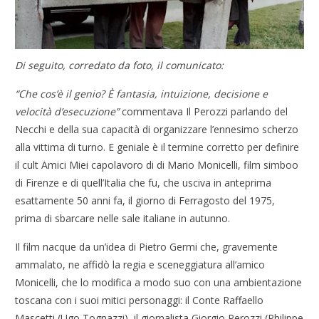
Di seguito, corredato da foto, il comunicato:
“Che cos’è il genio? È fantasia, intuizione, decisione e
velocità d’esecuzione”
commentava Il Perozzi parlando del
Necchi e della sua capacità di organizzare l’ennesimo scherzo
alla vittima di turno. E geniale è il termine corretto per definire
il cult Amici Miei capolavoro di di Mario Monicelli, film simboo
di Firenze e di quell’Italia che fu, che usciva in anteprima
esattamente 50 anni fa, il giorno di Ferragosto del 1975,
prima di sbarcare nelle sale italiane in autunno.
Il film nacque da un’idea di Pietro Germi che, gravemente
ammalato, ne affidò la regia e sceneggiatura all’amico
Monicelli, che lo modifica a modo suo con una ambientazione
toscana con i suoi mitici personaggi: il Conte Raffaello
Mascetti (Ugo Tognazzi), il giornalista Giorgio Perozzi (Philippe