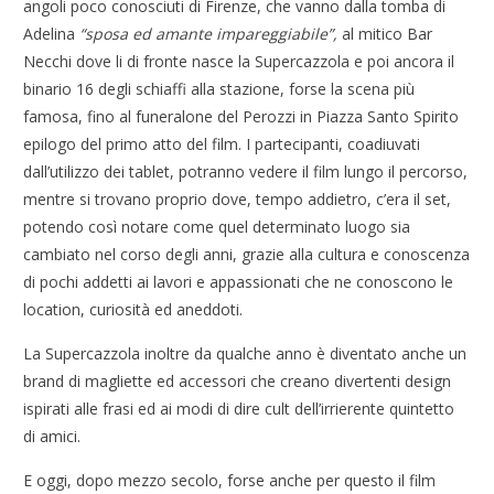
angoli poco conosciuti di Firenze, che vanno dalla tomba di
Adelina
“sposa ed amante impareggiabile”,
al mitico Bar
Necchi dove li di fronte nasce la Supercazzola e poi ancora il
binario 16 degli schiaffi alla stazione, forse la scena più
famosa, fino al funeralone del Perozzi in Piazza Santo Spirito
epilogo del primo atto del film. I partecipanti, coadiuvati
dall’utilizzo dei tablet, potranno vedere il film lungo il percorso,
mentre si trovano proprio dove, tempo addietro, c’era il set,
potendo così notare come quel determinato luogo sia
cambiato nel corso degli anni, grazie alla cultura e conoscenza
di pochi addetti ai lavori e appassionati che ne conoscono le
location, curiosità ed aneddoti.
La Supercazzola inoltre da qualche anno è diventato anche un
brand di magliette ed accessori che creano divertenti design
ispirati alle frasi ed ai modi di dire cult dell’irrierente quintetto
di amici.
E oggi, dopo mezzo secolo, forse anche per questo il film