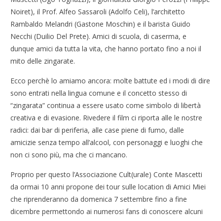
Noiret), il Prof. Alfeo Sassaroli (Adolfo Celi), l’architetto
Rambaldo Melandri (Gastone Moschin) e il barista Guido
Necchi (Duilio Del Prete). Amici di scuola, di caserma, e
dunque amici da tutta la vita, che hanno portato fino a noi il
mito delle zingarate.
Ecco perchè lo amiamo ancora: molte battute ed i modi di dire
sono entrati nella lingua comune e il concetto stesso di
“zingarata” continua a essere usato come simbolo di libertà
creativa e di evasione. Rivedere il film ci riporta alle le nostre
radici: dai bar di periferia, alle case piene di fumo, dalle
amicizie senza tempo all’alcool, con personaggi e luoghi che
non ci sono più, ma che ci mancano.
Proprio per questo l’Associazione Cult(urale) Conte Mascetti
da ormai 10 anni propone dei tour sulle location di Amici Miei
che riprenderanno da domenica 7 settembre fino a fine
dicembre permettondo ai numerosi fans di conoscere alcuni