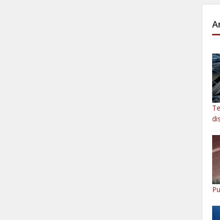
A
Te
di
Pu