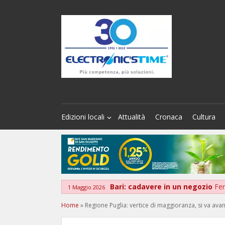
Edizioni locali
Attualità
Cronaca
Cultura
Bari: cadavere in un negozio
Fer
1 Maggio 2026
Home
»
Regione Puglia: vertice di maggioranza, si va avan