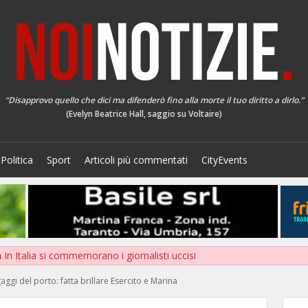
“Disapprovo quello che dici ma difenderò fino alla morte il tuo diritto a dirlo.”
(Evelyn Beatrice Hall, saggio su Voltaire)
Politica
Sport
Articoli più commentati
CityEvents
a
In Italia si commemorano i giornalisti uccisi
ggi del porto: fatta brillare Esercito e Marina