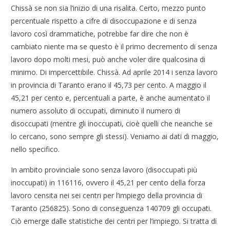
Chissà se non sia l’inizio di una risalita. Certo, mezzo punto
percentuale rispetto a cifre di disoccupazione e di senza
lavoro così drammatiche, potrebbe far dire che non è
cambiato niente ma se questo è il primo decremento di senza
lavoro dopo molti mesi, può anche voler dire qualcosina di
minimo. Di impercettibile. Chissà. Ad aprile 2014 i senza lavoro
in provincia di Taranto erano il 45,73 per cento. A maggio il
45,21 per cento e, percentuali a parte, è anche aumentato il
numero assoluto di occupati, diminuto il numero di
disoccupati (mentre gli inoccupati, cioè quelli che neanche se
lo cercano, sono sempre gli stessi). Veniamo ai dati di maggio,
nello specifico.
In ambito provinciale sono senza lavoro (disoccupati più
inoccupati) in 116116, ovvero il 45,21 per cento della forza
lavoro censita nei sei centri per l’impiego della provincia di
Taranto (256825). Sono di conseguenza 140709 gli occupati.
Ciò emerge dalle statistiche dei centri per l’impiego. Si tratta di