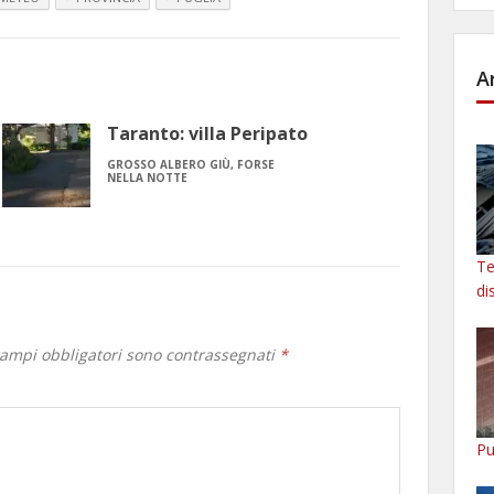
A
Taranto: villa Peripato
GROSSO ALBERO GIÙ, FORSE
NELLA NOTTE
Te
di
campi obbligatori sono contrassegnati
*
Pu