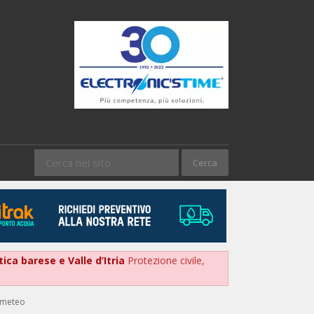
tica barese e Valle d’Itria
Protezione civile,
i meteo