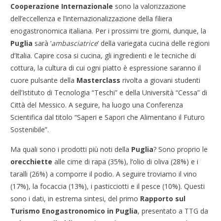
Cooperazione Internazionale
sono la valorizzazione
dell’eccellenza e l’internazionalizzazione della filiera
enogastronomica italiana. Per i prossimi tre giorni, dunque, la
Puglia
sarà ‘
ambasciatrice
‘ della variegata cucina delle regioni
d’Italia. Capire cosa si cucina, gli ingredienti e le tecniche di
cottura, la cultura di cui ogni piatto è espressione saranno il
cuore pulsante della
Masterclass
rivolta a giovani studenti
dell’Istituto di Tecnologia “Teschi” e della Università “Cessa” di
Città del Messico. A seguire, ha luogo una Conferenza
Scientifica dal titolo “Saperi e Sapori che Alimentano il Futuro
Sostenibile”.
Ma quali sono i prodotti più noti della
Puglia
? Sono proprio le
orecchiette
alle cime di rapa (35%), l’olio di oliva (28%) e i
taralli (26%) a comporre il podio. A seguire troviamo il vino
(17%), la focaccia (13%), i pasticciotti e il pesce (10%). Questi
sono i dati, in estrema sintesi, del primo
Rapporto sul
Turismo Enogastronomico in Puglia
, presentato a TTG da