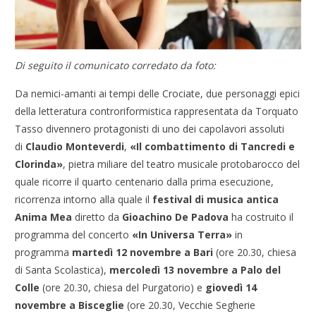
Di seguito il comunicato corredato da foto:
Da nemici-amanti ai tempi delle Crociate, due personaggi epici
della letteratura controriformistica rappresentata da Torquato
Tasso divennero protagonisti di uno dei capolavori assoluti
di
Claudio Monteverdi
,
«Il combattimento di Tancredi e
Clorinda»
, pietra miliare del teatro musicale protobarocco del
quale ricorre il quarto centenario dalla prima esecuzione,
ricorrenza intorno alla quale il
festival di musica antica
Anima Mea
diretto da
Gioachino De Padova
ha costruito il
programma del concerto
«In Universa Terra»
in
programma
martedì 12 novembre a Bari
(ore 20.30, chiesa
di Santa Scolastica),
mercoledì 13 novembre a Palo del
Colle
(ore 20.30, chiesa del Purgatorio) e
giovedì 14
novembre a Bisceglie
(ore 20.30, Vecchie Segherie