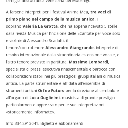
famiglia aristocratica veneziana dei Mocenigo.
A farsene interpreti per il festival Anima Mea
, tre voci di
primo piano nel campo della musica antica
, il
soprano
Valeria La Grotta
, che ha appena ricevuto 5 stelle
dalla rivista Musica per l’incisione delle «Cantate per voce solo
e violini» di Alessandro Scarlatti, il
tenore/controtenore
Alessandro Giangrande
, interprete di
respiro internazionale dalla straordinaria estensione vocale, e
l’altro tenore previsto in partitura,
Massimo Lombardi
,
specialista di prassi esecutiva rinascimentale e barocca con
collaborazioni stabili nei più prestigiosi gruppi italiani di musica
antica. La parte strumentale è affidata all’ensemble di
strumenti antichi
Orfeo Futuro
per la direzione al cembalo e
all’organo di
Luca Guglielmi
, musicista di grande prestigio
particolarmente apprezzato per le sue interpretazioni
«storicamente informate».
Info 334.2913041. Biglietti e abbonamenti