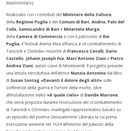
Mastrototaro).
Realizzato con i contributi del
Ministero della Cultura
,
della
Regione Puglia
e dei
Comuni di Bari
,
Andria
,
Palo del
Colle
,
Sannicandro di Bari
e
Minervino Murge
,
della
Camera di Commercio
e con il patrocinio di
Rai
Puglia
, il festival Anima Mea affianca a «Il combattimento di
Tancredi e Clorinda» musiche di
Francesco Cavalli
,
Dario
Castello
,
Johann Joseph Fux
,
Marc’Antonio Ziani
e
Pietro
Andrea Ziani
, autori coevi di Monteverdi. Il progetto prevede
una lettura introduttiva dell’attrice
Nunzia Antonino
dal libro
di
Susan Sontag
«Davanti il dolore degli altri»
sulle
sofferenze della guerra e l’orrore della morte, oltre
all’installazione video
«A quale cielo»
di
Davide Marrone
,
che verrà proposta durante l’esecuzione del «Combattimento
di Tancredi e Clorinda», madrigale rappresentativo basato su
un episodio del poema Gerusalemme Liberata la cui prima
esecuzione avvenne nel 1624 all’interno del palazzo della