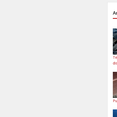
A
Te
di
Pu