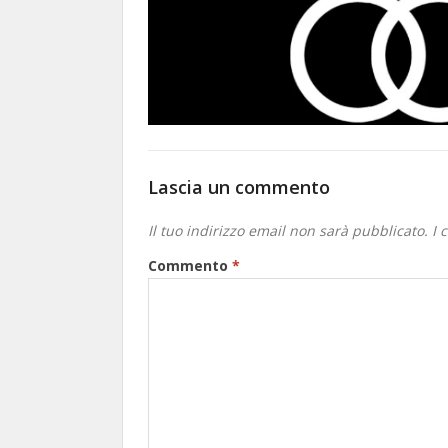
Lascia un commento
Il tuo indirizzo email non sarà pubblicato.
I 
Commento
*