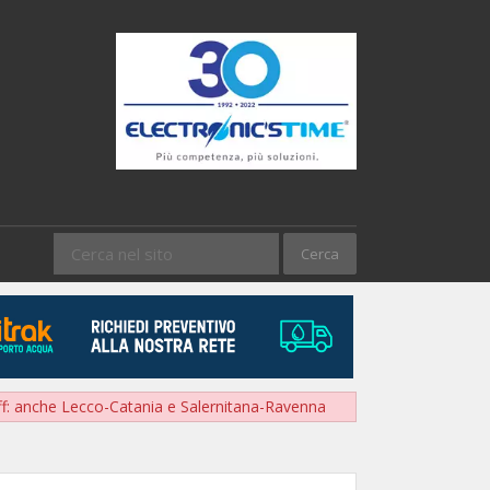
ff: anche Lecco-Catania e Salernitana-Ravenna