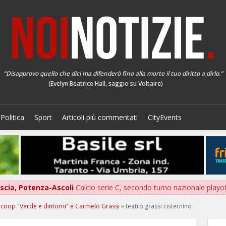
“Disapprovo quello che dici ma difenderò fino alla morte il tuo diritto a dirlo.”
(Evelyn Beatrice Hall, saggio su Voltaire)
Politica
Sport
Articoli più commentati
CityEvents
scia, Potenza-Ascoli
Calcio serie C, secondo turno nazionale playo
la coop "Verde e dintorni" e Carmelo Grassi
»
teatro grassi cisternino