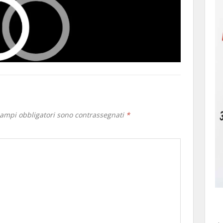
campi obbligatori sono contrassegnati
*