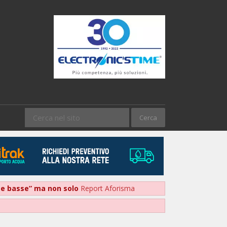
nte basse” ma non solo
Report Aforisma