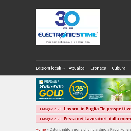
Edizioni locali
Attualità
Cronaca
Cultura
Lavoro: in Puglia “le prospett
1 Maggio 2026
Festa dei Lavoratori: dalla memo
1 Maggio 2026
Home
»
Ostuni: intitolazione di un giardino a Raoul Foller