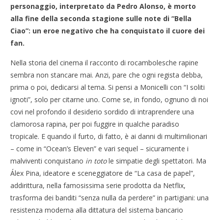
personaggio, interpretato da Pedro Alonso, è morto
alla fine della seconda stagione sulle note di “Bella
Ciao”: un eroe negativo che ha conquistato il cuore dei
fan.
Nella storia del cinema il racconto di rocambolesche rapine
sembra non stancare mai. Anzi, pare che ogni regista debba,
prima o poi, dedicarsi al tema. Si pensi a Monicelli con “I soliti
ignoti”, solo per citarne uno. Come se, in fondo, ognuno di noi
covi nel profondo il desiderio sordido di intraprendere una
clamorosa rapina, per poi fuggire in qualche paradiso
tropicale. E quando il furto, di fatto, è ai danni di multimilionari
– come in “Ocean’s Eleven” e vari sequel – sicuramente i
malviventi conquistano
in toto
le simpatie degli spettatori. Ma
Álex Pina, ideatore e sceneggiatore de “La casa de papel”,
addirittura, nella famosissima serie prodotta da Netflix,
trasforma dei banditi “senza nulla da perdere” in partigiani: una
resistenza moderna alla dittatura del sistema bancario