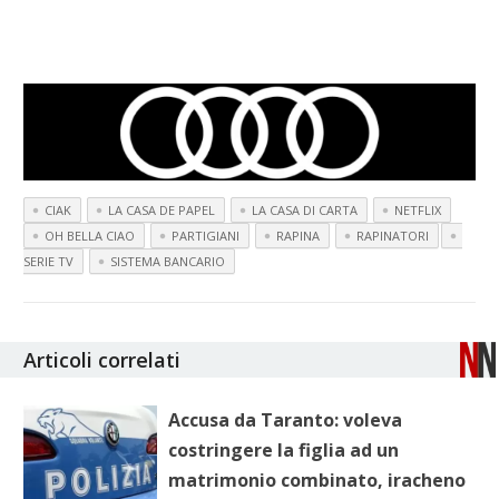
CIAK
LA CASA DE PAPEL
LA CASA DI CARTA
NETFLIX
OH BELLA CIAO
PARTIGIANI
RAPINA
RAPINATORI
SERIE TV
SISTEMA BANCARIO
Articoli correlati
Accusa da Taranto: voleva
costringere la figlia ad un
matrimonio combinato, iracheno