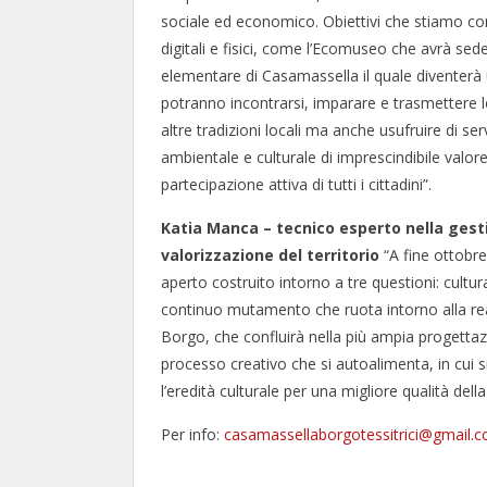
sociale ed economico. Obiettivi che stiamo co
digitali e fisici, come l’Ecomuseo che avrà sed
elementare di Casamassella il quale diventerà
potranno incontrarsi, imparare e trasmettere le
altre tradizioni locali ma anche usufruire di ser
ambientale e culturale di imprescindibile valore
partecipazione attiva di tutti i cittadini”.
Katia Manca – tecnico
esperto nella gest
valorizzazione del territorio
“A fine ottobr
aperto costruito intorno a tre questioni: cultu
continuo mutamento che ruota intorno alla rea
Borgo, che confluirà nella più ampia progetta
processo creativo che si autoalimenta, in cui si
l’eredità culturale per una migliore qualità della 
Per info:
casamassellaborgotessitrici@gmail.