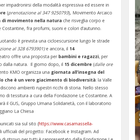
er impadronirsi della modalità espressiva ed essere in
bre
(
prenotazione al 347 9250793
), Movimento Arcaico
 di movimento nella natura
che risveglia corpo e
Costantine, fra profumi, suoni e colori d’autunno.
uotando è prevista una cicloescursione lungo le strade
zione al 328 6793901)
e ancora, il
14
 Teatro offre una proposta per
bambini e ragazzi
, per
 dalla natura. Il giorno dopo, il
15 dicembre
(
dalle ore
alento KMO organizza una
giornata all’insegna del
lo che è un vero giacimento di biodiversità
: la Valle
todiscono ambienti rupestri ricchi di storia. Nello stesso
rio di tessitura a cura della Fondazione Le Costantine. A
 sarà il GUS, Gruppo Umana Solidarietà, con il laboratorio
 Uggiano La Chiesa
nicati sia sul sito (
https://www.casamassella-
i ufficiali del progetto: Facebook e Instagram. Ad
o di ritrovo per tutti è rappresentato dalla Fondazione Le