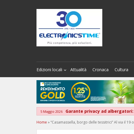
Edizioni locali
Attualità
Cronaca
Cultura
Garante privacy ad albergatori:
5 Maggio 2026
Home
»
“Casamassella, borgo delle tessitrici” Al via il 19 