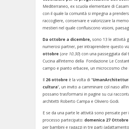
Mediterraneo, ex scuola elementare di Casamas
con il quale la comunità si impegna a prenders
raccogliere, conservare e valorizzare la memoria
mestieri nel quale confluiscono visioni, paesag
Da ottobre a dicembre,
sono 13 le attività 
numerosi partner, per intraprendere questo viag
ottobre
(
ore 10.30
) con una passeggiata dal t
Cucina all’interno della Fondazione Le Costant
campo e pianto erbacee, un microcosmo che riv
Il
26 ottobre
è la volta di “
UmanArchitettura
cultura
“, un invito a camminare col naso all’
possano trasformarsi in pagine su cui raccontar
architetti Roberto Campa e Oliviero Godi.
E se da una parte le attività sono pensate per i
processo partecipato:
domenica 27 Ottobre
per bambini e ragazzi in tre parti (adattamento