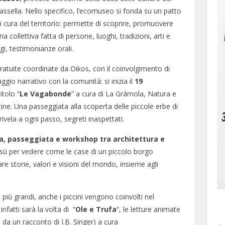
sella. Nello specifico, l’ecomuseo si fonda su un patto
i cura del territorio: permette di scoprire, promuovere
 collettiva fatta di persone, luoghi, tradizioni, arti e
gi, testimonianze orali.
gratuite coordinate da Oikos, con il coinvolgimento di
gio narrativo con la comunità: si inizia il
19
itolo “
Le Vagabonde
” a cura di La Gràmola, Natura e
ine. Una passeggiata alla scoperta delle piccole erbe di
ela a ogni passo, segreti inaspettati.
, passeggiata e workshop tra architettura e
insù per vedere come le case di un piccolo borgo
e storie, valori e visioni del mondo, insieme agli
 più grandi, anche i piccini vengono coinvolti nel
infatti sarà la volta di “
Ole e Trufa
“, le letture animate
 da un racconto di I.B. Singer) a cura