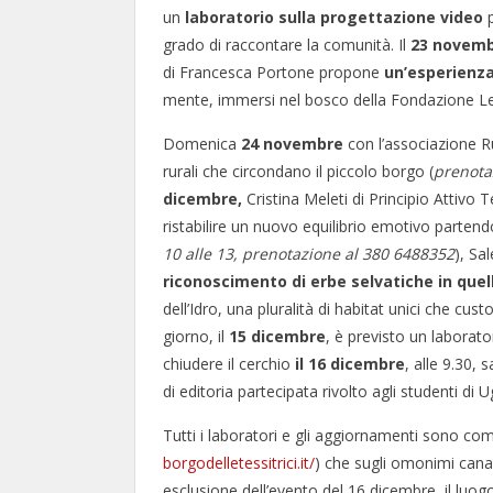
un
laboratorio sulla progettazione video
p
grado di raccontare la comunità. Il
23 novem
di Francesca Portone propone
un’esperienza
mente, immersi nel bosco della Fondazione Le 
Domenica
24 novembre
con l’associazione R
rurali che circondano il piccolo borgo (
prenota
dicembre,
Cristina Meleti di Principio Attivo
ristabilire un nuovo equilibrio emotivo partendo
10 alle 13,
prenotazione al 380 6488352
), S
riconoscimento di erbe selvatiche in quel
dell’Idro, una pluralità di habitat unici che cus
giorno, il
15 dicembre
, è previsto un laborato
chiudere il cerchio
il 16 dicembre
, alle 9.30,
di editoria partecipata rivolto agli studenti di
Tutti i laboratori e gli aggiornamenti sono comu
borgodelletessitrici.it/
) che sugli omonimi canal
esclusione dell’evento del 16 dicembre, il luog