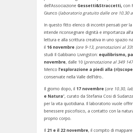
dell’Associazione
Gessetti&Straccetti,
con R
Giunco (
laboratorio gratuito dalle ore 10.30 
In questo fitto elenco di incontri pensati per 
intende riconsegnare dignità e importanza all’art
lettura e alla scrittura creativa in uno spazio n
il
16 novembre
(ore 9-13, prenotazioni al 33
studi Il Gabbiano Livingston:
equilibrismo, pa
novembre
, dalle 10 (
prenotazione al 349 14
Merico
l’esplorazione a piedi alla (ri)scop
conservate nella Valle dell’Idro..
Il giorno dopo, il
17 novembre
(
ore 10.30, la
e Natura
“, curato da Stefania Cosi di Sudanza
per la vita quotidiana. Il laboratorio vuole off
benessere psicofisico, a contatto con la natura
proprio corpo.
Il
21 e il 22 novembre
, il compito di mappare