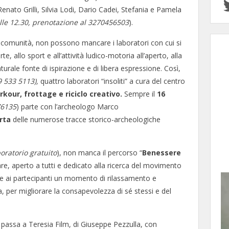
enato Grilli, Silvia Lodi, Dario Cadei, Stefania e Pamela
alle 12.30, prenotazione al 3270456503
).
la comunità, non possono mancare i laboratori con cui si
e, allo sport e all’attività ludico-motoria all’aperto, alla
aturale fonte di ispirazione e di libera espressione. Così,
9 533 5113),
quattro laboratori “insoliti” a cura del centro
rkour, frottage e riciclo creativo.
Sempre il
16
76135
) parte con l’archeologo Marco
erta
delle numerose tracce storico-archeologiche
boratorio gratuito
), non manca il percorso “
Benessere
re, aperto a tutti e dedicato alla ricerca del movimento
rire ai partecipanti un momento di rilassamento e
, per migliorare la consapevolezza di sé stessi e del
 passa a Teresia Film, di Giuseppe Pezzulla, con