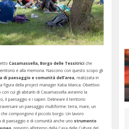
getto
Casamassella, Borgo delle Tessitrici
che
territorio e alla memoria. Nascono con questo scopo gli
 di paesaggio e comunità dell’area
, realizzata in
la figura della project manager
Katia
Manca. Obiettivo
 con cui gli abitanti di Casamassella avranno la
, il paesaggio e i saperi. Delineare il territorio
ttraversare un paesaggio multiforme: terra, mare, un
rie che compongono il piccolo borgo. Un lavoro
a di paesaggio e di comunità anche uno
strumento
omuseo
, previsto all’interno della Casa delle Culture del