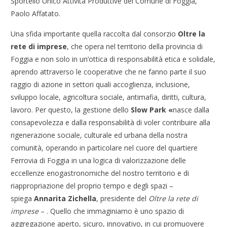
Sportello Unico Attività Produttive del Comune di Foggia,
Paolo Affatato.
Una sfida importante quella raccolta dal consorzio
Oltre la
rete di imprese
, che opera nel territorio della provincia di
Foggia e non solo in un’ottica di responsabilità etica e solidale,
aprendo attraverso le cooperative che ne fanno parte il suo
raggio di azione in settori quali accoglienza, inclusione,
sviluppo locale, agricoltura sociale, antimafia, diritti, cultura,
lavoro. Per questo, la gestione dello
Slow Park «
nasce dalla
consapevolezza e dalla responsabilità di voler contribuire alla
rigenerazione sociale, culturale ed urbana della nostra
comunità, operando in particolare nel cuore del quartiere
Ferrovia di Foggia in una logica di valorizzazione delle
eccellenze enogastronomiche del nostro territorio e di
riappropriazione del proprio tempo e degli spazi –
spiega
Annarita Zichella
, presidente del
Oltre la rete di
imprese
– .
Quello che immaginiamo è uno spazio di
aggregazione aperto, sicuro, innovativo, in cui promuovere