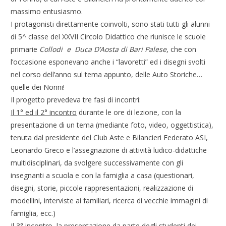
massimo entusiasmo.
I protagonisti direttamente coinvolti, sono stati tutti gli alunni
di 5^ classe del XXVII Circolo Didattico che riunisce le scuole
primarie
Collodi e Duca D’Aosta di Bari Palese
, che con
l’occasione esponevano anche i “lavoretti” ed i disegni svolti
nel corso dell’anno sul tema appunto, delle Auto Storiche…
quelle dei Nonni!
Il progetto prevedeva tre fasi di incontri:
Il 1° ed il 2° incontro
durante le ore di lezione, con la
presentazione di un tema (mediante foto, video, oggettistica),
tenuta dal presidente del Club Aste e Bilancieri Federato ASI,
Leonardo Greco e l’assegnazione di attività ludico-didattiche
multidisciplinari, da svolgere successivamente con gli
insegnanti a scuola e con la famiglia a casa (questionari,
disegni, storie, piccole rappresentazioni, realizzazione di
modellini, interviste ai familiari, ricerca di vecchie immagini di
famiglia, ecc.)
Il 3° incontro
, la presentazione da parte degli studenti dei