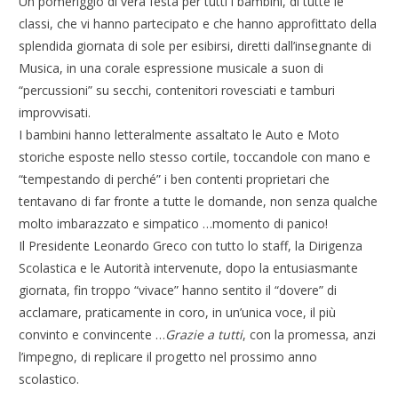
Un pomeriggio di vera festa per tutti i bambini, di tutte le
classi, che vi hanno partecipato e che hanno approfittato della
splendida giornata di sole per esibirsi, diretti dall’insegnante di
Musica, in una corale espressione musicale a suon di
“percussioni” su secchi, contenitori rovesciati e tamburi
improvvisati.
I bambini hanno letteralmente assaltato le Auto e Moto
storiche esposte nello stesso cortile, toccandole con mano e
“tempestando di perché” i ben contenti proprietari che
tentavano di far fronte a tutte le domande, non senza qualche
molto imbarazzato e simpatico …momento di panico!
Il Presidente Leonardo Greco con tutto lo staff, la Dirigenza
Scolastica e le Autorità intervenute, dopo la entusiasmante
giornata, fin troppo “vivace” hanno sentito il “dovere” di
acclamare, praticamente in coro, in un’unica voce, il più
convinto e convincente …
Grazie a tutti
, con la promessa, anzi
l’impegno, di replicare il progetto nel prossimo anno
scolastico.