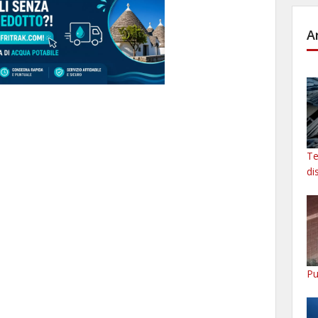
A
Te
di
Pu