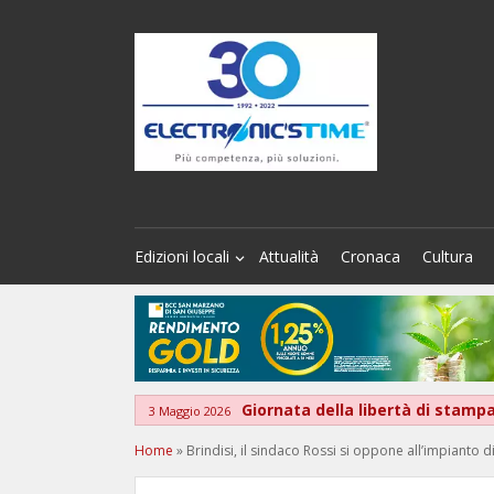
Edizioni locali
Attualità
Cronaca
Cultura
Giornata della libertà di stamp
3 Maggio 2026
Home
»
Brindisi, il sindaco Rossi si oppone all’impianto 