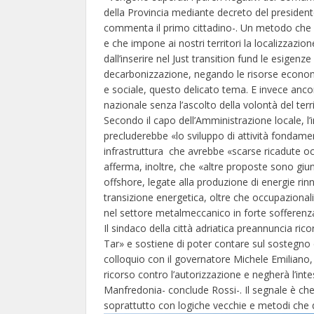
della Provincia mediante decreto del presidente
commenta il primo cittadino-. Un metodo che mor
e che impone ai nostri territori la localizzazi
dall’inserire nel Just transition fund le esigenze 
decarbonizzazione, negando le risorse econom
e sociale, questo delicato tema. E invece anco
nazionale senza l’ascolto della volontà del terri
Secondo il capo dell’Amministrazione locale, l’
precluderebbe «lo sviluppo di attività fondamen
infrastruttura che avrebbe «scarse ricadute oc
afferma, inoltre, che «altre proposte sono giunt
offshore, legate alla produzione di energie rin
transizione energetica, oltre che occupazional
nel settore metalmeccanico in forte sofferenz
Il sindaco della città adriatica preannuncia ricor
Tar» e sostiene di poter contare sul sostegno
colloquio con il governatore Michele Emiliano, 
ricorso contro l’autorizzazione e negherà l’in
Manfredonia- conclude Rossi-. Il segnale è che 
soprattutto con logiche vecchie e metodi che 