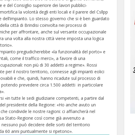
 e del Consiglio superiore dei lavori pubblici-
tifica la volontà degli enti locali e il parere del Csllpp
one dell’impianto. Lo stesso governo che si è ben guardato
della città di Brindisi coinvolta nei processi di
iche per affrontare, anche sul versante occupazionale
ra una volta alla nostra città viene imposta una logica
torio».
impianto pregiudicherebbe «la funzionalità del porto» e
tali, come il traffico merci», a favore di una
cupazionali: non più di 30 addetti a regime». Rossi
e per il nostro territorio, connesse agli impianti eolici
novabili e che, quindi, hanno ricadute sul processo di
i potendo prevedere circa 1.500 addetti in particolare
a».
si «in tutte le sedi giudiziarie competenti, a partire dal
 del presidente della Regione: «Ho anche avuto un
che condivide le nostre ragioni: ci affiancherà nel
tesa Stato-Regione così come già avvenuto a
nessuno può decidere delle sorti del territorio
da 60 anni puntualmente si ripetono».