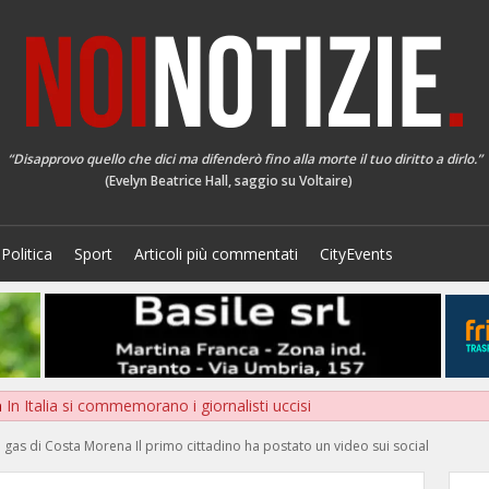
“Disapprovo quello che dici ma difenderò fino alla morte il tuo diritto a dirlo.”
(Evelyn Beatrice Hall, saggio su Voltaire)
Politica
Sport
Articoli più commentati
CityEvents
a
In Italia si commemorano i giornalisti uccisi
di gas di Costa Morena Il primo cittadino ha postato un video sui social