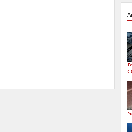
A
Te
di
Pu