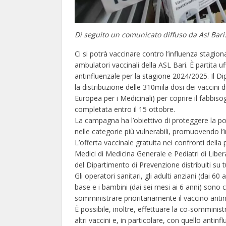
Di seguito un comunicato diffuso da Asl Bari
Ci si potrà vaccinare contro l’influenza stagion
ambulatori vaccinali della ASL Bari. È partita 
antinfluenzale per la stagione 2024/2025. Il D
la distribuzione delle 310mila dosi dei vaccini di
Europea per i Medicinali) per coprire il fabbi
completata entro il 15 ottobre.
La campagna ha l’obiettivo di proteggere la pop
nelle categorie più vulnerabili, promuovendo l
L’offerta vaccinale gratuita nei confronti dell
Medici di Medicina Generale e Pediatri di Libera
del Dipartimento di Prevenzione distribuiti su tut
Gli operatori sanitari, gli adulti anziani (dai 6
base e i bambini (dai sei mesi ai 6 anni) sono
somministrare prioritariamente il vaccino antin
È possibile, inoltre, effettuare la co-somminis
altri vaccini e, in particolare, con quello antinfl