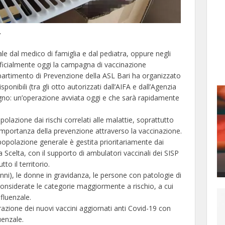
:
ale dal medico di famiglia e dal pediatra, oppure negli
ufficialmente oggi la campagna di vaccinazione
ipartimento di Prevenzione della ASL Bari ha organizzato
sponibili (tra gli otto autorizzati dall’AIFA e dall’Agenzia
sogno: un’operazione avviata oggi e che sarà rapidamente
olazione dai rischi correlati alle malattie, soprattutto
’importanza della prevenzione attraverso la vaccinazione.
a popolazione generale è gestita prioritariamente dai
 Scelta, con il supporto di ambulatori vaccinali dei SISP
to il territorio.
0 anni), le donne in gravidanza, le persone con patologie di
 considerate le categorie maggiormente a rischio, a cui
fluenzale.
trazione dei nuovi vaccini aggiornati anti Covid-19 con
uenzale.