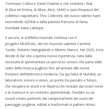
Tommaso Colliva e David Chalmin e che contiene i feat.
di Elisa ed Emma, di Altea, Alice, SANO e specchiopaura del
collettivo napoletano Thru Collected, del nuovo talento hard
neomelodic NZIRIA e della pianista francese di fama
mondiale Katia Labèque.
E ancora, la staffetta musicale continua con il
progetto MUNDIAL, dei tre musicisti salentini Carmine
Tundo, Roberto Mangialardo e Alberto Manco. Nel 2020, il trio
decide di dar vita a questa nuova esperienza, nata dalla
necessità di sperimentare un percorso sonoro che parta dalle
radici della musica pugliese fino ad arrivare alle nuove
frontiere dell’elettronica moderna. Da qui l’idea di Mundial, un
laboratorio sonoro e visivo, un ponte tra passato e futuro,
che recupera le storie e le filastrocche recitate dai nostri nonni
e le inserisce in un contesto sperimentale, fondato su un
sound creato partendo dai campionamenti dei suoni del
paesaggio pugliese, editati e trasformati in pattern ritmici.