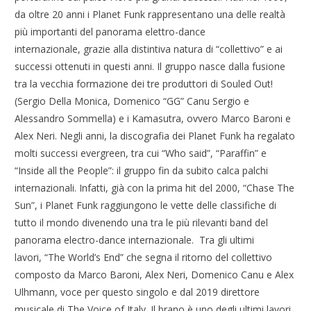
da oltre 20 anni i Planet Funk rappresentano una delle realtà
più importanti del panorama elettro-dance
internazionale, grazie alla distintiva natura di “collettivo” e ai
successi ottenuti in questi anni. Il gruppo nasce dalla fusione
tra la vecchia formazione dei tre produttori di Souled Out!
(Sergio Della Monica, Domenico “GG” Canu Sergio e
Alessandro Sommella) e i Kamasutra, ovvero Marco Baroni e
Alex Neri. Negli anni, la discografia dei Planet Funk ha regalato
molti successi evergreen, tra cui “Who said”, “Paraffin” e
“Inside all the People”: il gruppo fin da subito calca palchi
internazionali. Infatti, già con la prima hit del 2000, “Chase The
Sun”, i Planet Funk raggiungono le vette delle classifiche di
tutto il mondo divenendo una tra le più rilevanti band del
panorama electro-dance internazionale. Tra gli ultimi
lavori, “The World’s End” che segna il ritorno del collettivo
composto da Marco Baroni, Alex Neri, Domenico Canu e Alex
Ulhmann, voce per questo singolo e dal 2019 direttore
musicale di The Voice of Italy. Il brano è uno degli ultimi lavori,