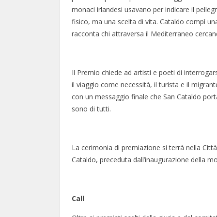
monaci irlandesi usavano per indicare il pelle
fisico, ma una scelta di vita. Cataldo compì u
racconta chi attraversa il Mediterraneo cercan
Il Premio chiede ad artisti e poeti di interrog
il viaggio come necessità, il turista e il migran
con un messaggio finale che San Cataldo porta c
sono di tutti.
La cerimonia di premiazione si terrà nella Citt
Cataldo, preceduta dall’inaugurazione della mo
Call