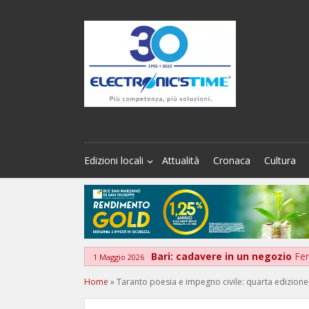
Edizioni locali
Attualità
Cronaca
Cultura
Bari: cadavere in un negozio
Fer
1 Maggio 2026
Home
»
Taranto poesia e impegno civile: quarta edizion