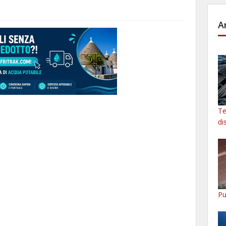
A
Te
di
Pu