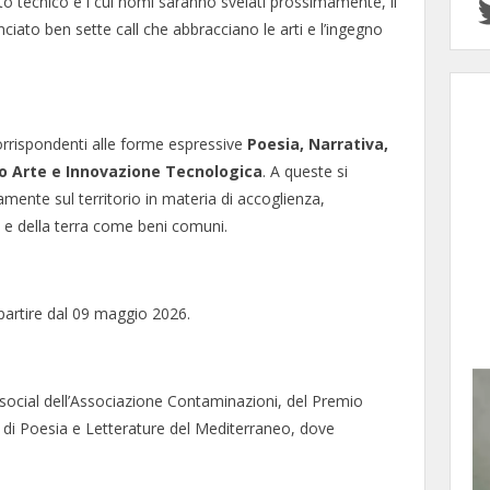
tato tecnico e i cui nomi saranno svelati prossimamente, il
iato ben sette call che abbracciano le arti e l’ingegno
corrispondenti alle forme espressive
Poesia, Narrativa,
deo Arte e Innovazione Tecnologica
. A queste si
mente sul territorio in materia di accoglienza,
 e della terra come beni comuni.
partire dal 09 maggio 2026.
 social dell’Associazione Contaminazioni, del Premio
 di Poesia e Letterature del Mediterraneo, dove