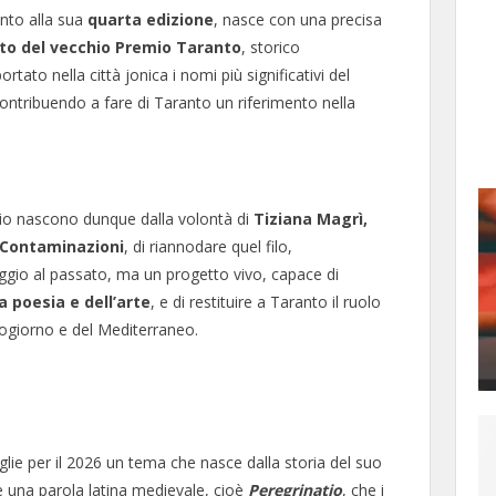
unto alla sua
quarta edizione
, nasce con una precisa
irito del vecchio Premio Taranto
, storico
tato nella città jonica i nomi più significativi del
contribuendo a fare di Taranto un riferimento nella
emio nascono dunque dalla volontà di
Tiziana Magrì,
 Contaminazioni
, di riannodare quel filo,
gio al passato, ma un progetto vivo, capace di
a poesia e dell’arte
, e di restituire a Taranto il ruolo
ogiorno e del Mediterraneo.
lie per il 2026 un tema che nasce dalla storia del suo
o è una parola latina medievale, cioè
Peregrinatio
, che i