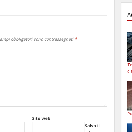
A
campi obbligatori sono contrassegnati
*
Te
di
Pu
Sito web
Salva il