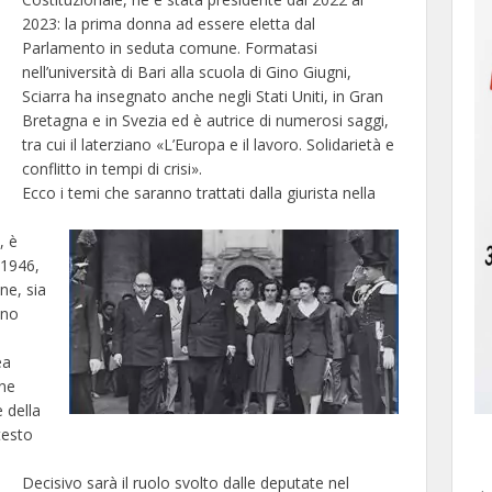
2023: la prima donna ad essere eletta dal
Parlamento in seduta comune. Formatasi
nell’università di Bari alla scuola di Gino Giugni,
Sciarra ha insegnato anche negli Stati Uniti, in Gran
Bretagna e in Svezia ed è autrice di numerosi saggi,
tra cui il laterziano «L’Europa e il lavoro. Solidarietà e
conflitto in tempi di crisi».
Ecco i temi che saranno trattati dalla giurista nella
, è
 1946,
ne, sia
nno
ea
nne
e della
testo
Decisivo sarà il ruolo svolto dalle deputate nel