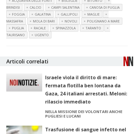
ACQUAVIVA DELLE FONTI
BISCEGLIE
BITONTO
BRINDISI
CALCIO
CAMPI SALENTINA
CANOSA DI PUGLIA
FOGGIA
GALATINA
GALLIPOLI
MAGLIE
MASSAFRA
MOLA DI BARI
NOVOLI
POLIGNANO A MARE
PUGLIA
RACALE
SPINAZZOLA
TARANTO
TAURISANO
UGENTO
Articoli correlati
Israele vìola il diritto di mare:
fermata flotilla ben lontana da
Gaza, 24 italiani arrestati. Meloni:
rilascio immediato
NELLA MISSIONE DEI VOLONTARI ANCHE
PUGLIESI E LUCANI
Trasfusione di sangue infetto nel