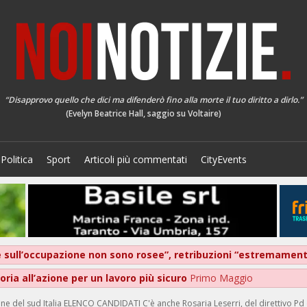
“Disapprovo quello che dici ma difenderò fino alla morte il tuo diritto a dirlo.”
(Evelyn Beatrice Hall, saggio su Voltaire)
Politica
Sport
Articoli più commentati
CityEvents
ive sull’occupazione non sono rosee”, retribuzioni “estremame
ria all’azione per un lavoro più sicuro
Primo Maggio
zione del sud Italia ELENCO CANDIDATI C'è anche Rosaria Leserri, del direttivo Pd