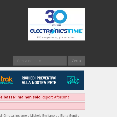
nte basse” ma non solo
Report Aforisma
 di Ginosa, insieme a Michele Emiliano ed Elena Gentile