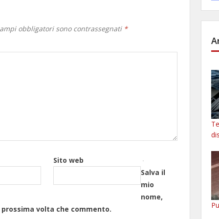
campi obbligatori sono contrassegnati
*
A
Te
di
Sito web
Salva il
mio
nome,
Pu
la prossima volta che commento.