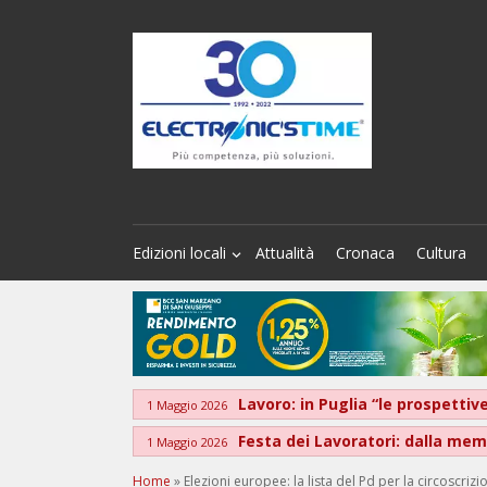
Edizioni locali
Attualità
Cronaca
Cultura
Lavoro: in Puglia “le prospett
1 Maggio 2026
Festa dei Lavoratori: dalla memo
1 Maggio 2026
Home
»
Elezioni europee: la lista del Pd per la circoscri