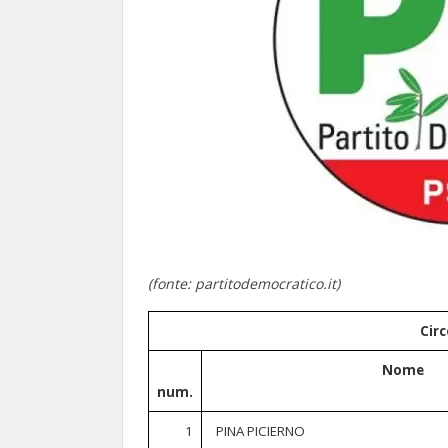
(fonte: partitodemocratico.it)
Circ
Nome
num.
1
PINA PICIERNO