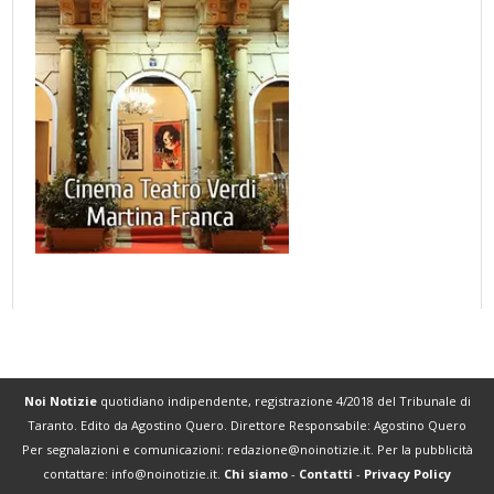
Noi Notizie
quotidiano indipendente, registrazione 4/2018 del Tribunale di
Taranto. Edito da Agostino Quero. Direttore Responsabile: Agostino Quero
Per segnalazioni e comunicazioni:
redazione@noinotizie.it
. Per la pubblicità
contattare:
info@noinotizie.it
.
Chi siamo
-
Contatti
-
Privacy Policy