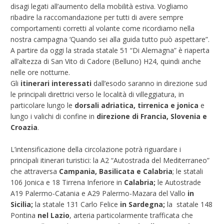
disagi legati all’aumento della mobilità estiva. Vogliamo
ribadire la raccomandazione per tutti di avere sempre
comportamenti corretti al volante come ricordiamo nella
nostra campagna ‘Quando sei alla guida tutto può aspettare”.
A partire da oggi la strada statale 51 “Di Alemagna” è riaperta
all’altezza di San Vito di Cadore (Belluno) H24, quindi anche
nelle ore notturne.
Gli
itinerari interessati
dall’esodo saranno in direzione sud
le principali direttrici verso le località di villeggiatura, in
particolare lungo le
dorsali adriatica, tirrenica e jonica
e
lungo i valichi di confine in
direzione di Francia, Slovenia e
Croazia
.
L’intensificazione della circolazione potrà riguardare i
principali itinerari turistici: la A2 “Autostrada del Mediterraneo”
che attraversa
Campania, Basilicata e Calabria
; le statali
106 Jonica e 18 Tirrena Inferiore in
Calabria;
le Autostrade
A19 Palermo-Catania e A29 Palermo-Mazara del Vallo
in
Sicilia;
la statale 131 Carlo Felice
in Sardegna;
la statale 148
Pontina
nel Lazio
,
arteria particolarmente trafficata che