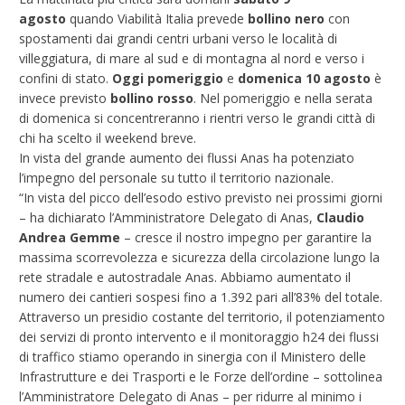
agosto
quando Viabilità Italia prevede
bollino nero
con
spostamenti dai grandi centri urbani verso le località di
villeggiatura, di mare al sud e di montagna al nord e verso i
confini di stato.
Oggi pomeriggio
e
domenica 10
agosto
è
invece previsto
bollino rosso
. Nel pomeriggio e nella serata
di domenica si concentreranno i rientri verso le grandi città di
chi ha scelto il weekend breve.
In vista del grande aumento dei flussi Anas
ha potenziato
l’impegno del personale su tutto il territorio nazionale.
“In vista del picco dell’esodo estivo previsto nei prossimi giorni
– ha dichiarato l’Amministratore Delegato di Anas,
Claudio
Andrea
Gemme
– cresce il nostro impegno per garantire la
massima scorrevolezza e sicurezza della circolazione lungo la
rete stradale e autostradale Anas. Abbiamo aumentato il
numero dei cantieri sospesi fino a 1.392 pari all’83% del totale.
Attraverso un presidio costante del territorio, il potenziamento
dei servizi di pronto intervento e il monitoraggio h24 dei flussi
di traffico stiamo operando in sinergia con il Ministero delle
Infrastrutture e dei Trasporti e le Forze dell’ordine – sottolinea
l’Amministratore Delegato di Anas – per ridurre al minimo i