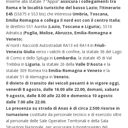
insieme alla statale 7 “Appia”
assicura i collegamenti tra
Roma e le località turistiche del basso Lazio; l’Itinerario
E45
(SS675 e SS3 bis) che interessa
Umbria, Toscana,
Emilia Romagna e collega il nord est con il centro Italia
;
le direttrici SS1 Aurelia (
Lazio, Toscana e Liguria
), SS16
Adriatica (
Puglia, Molise, Abruzzo, Emilia-Romagna e
Veneto
).
Al nord i Raccordi Autostradali RA13 ed RA14 in
Friuli-
Venezia Giulia
verso i valichi di confine, la statale 36 del Lago
di Como e dello Spluga in
Lombardia
, la statale 45 di Val
Trebbia in
Liguria
, la statale 26 della
Valle D’Aosta
e la
statale 309 Romea tra
Emilia-Romagna e Veneto
e la
statale 51 di Alemagna in
Veneto.
Il divieto di transito dei veicoli pesanti è in vigore oggi,
venerdì 8 agosto, dalle 16.00 alle 22.00, domani, sabato
9 agosto, dalle 8.00 alle 22.00 e domenica 10 agosto
dalle 7.00 alle 22.00.
La presenza su strada di Anas è di circa 2.500 risorse in
turnazione
costituite da personale tecnico e di esercizio oltre
al personale delle Sale Operative Territoriali e della Sala
Situazioni Nazionale, per assicurare il monitoraggio del