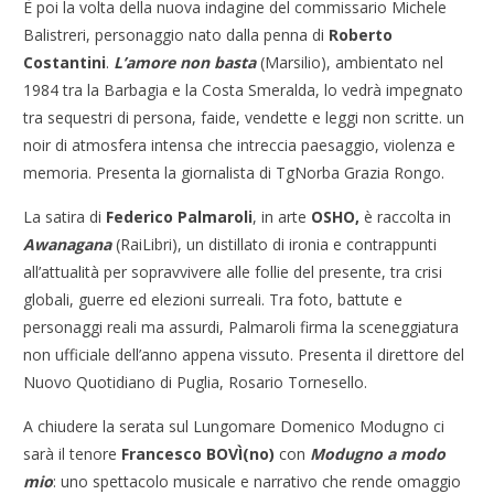
È poi la volta della nuova indagine del commissario Michele
Balistreri, personaggio nato dalla penna di
Roberto
Costantini
.
L’amore non basta
(Marsilio), ambientato nel
1984 tra la Barbagia e la Costa Smeralda, lo vedrà impegnato
tra sequestri di persona, faide, vendette e leggi non scritte. un
noir di atmosfera intensa che intreccia paesaggio, violenza e
memoria. Presenta la giornalista di TgNorba Grazia Rongo.
La satira di
Federico Palmaroli
, in arte
OSHO,
è raccolta in
Awanagana
(RaiLibri), un distillato di ironia e contrappunti
all’attualità per sopravvivere alle follie del presente, tra crisi
globali, guerre ed elezioni surreali. Tra foto, battute e
personaggi reali ma assurdi, Palmaroli firma la sceneggiatura
non ufficiale dell’anno appena vissuto. Presenta il direttore del
Nuovo Quotidiano di Puglia, Rosario Tornesello.
A chiudere la serata sul Lungomare Domenico Modugno ci
sarà il tenore
Francesco BOVÌ(no)
con
Modugno a modo
mio
: uno spettacolo musicale e narrativo che rende omaggio