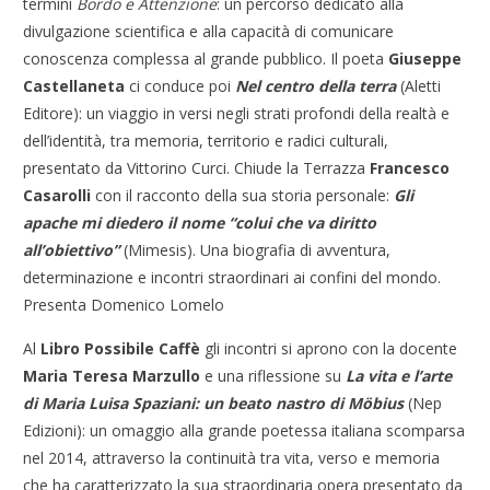
termini
Bordo e Attenzione
: un percorso dedicato alla
divulgazione scientifica e alla capacità di comunicare
conoscenza complessa al grande pubblico. Il poeta
Giuseppe
Castellaneta
ci conduce poi
Nel centro della terra
(Aletti
Editore): un viaggio in versi negli strati profondi della realtà e
dell’identità, tra memoria, territorio e radici culturali,
presentato da Vittorino Curci. Chiude la Terrazza
Francesco
Casarolli
con il racconto della sua storia personale:
Gli
apache mi diedero il nome “colui che va diritto
all’obiettivo”
(Mimesis). Una biografia di avventura,
determinazione e incontri straordinari ai confini del mondo.
Presenta Domenico Lomelo
Al
Libro Possibile Caffè
gli incontri si aprono con la docente
Maria Teresa Marzullo
e una riflessione su
La vita e l’arte
di Maria Luisa Spaziani: un beato nastro di Möbius
(Nep
Edizioni): un omaggio alla grande poetessa italiana scomparsa
nel 2014, attraverso la continuità tra vita, verso e memoria
che ha caratterizzato la sua straordinaria opera presentato da