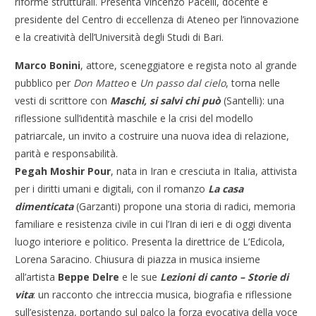
riforme strutturali. Presenta Vincenzo Pacelli, docente e
presidente del Centro di eccellenza di Ateneo per l’innovazione
e la creatività dell’Università degli Studi di Bari.
Marco Bonini
, attore, sceneggiatore e regista noto al grande
pubblico per
Don Matteo
e
Un passo dal cielo
, torna nelle
vesti di scrittore con
Maschi, si salvi chi può
(Santelli): una
riflessione sull’identità maschile e la crisi del modello
patriarcale, un invito a costruire una nuova idea di relazione,
parità e responsabilità.
Pegah Moshir Pour
, nata in Iran e cresciuta in Italia, attivista
per i diritti umani e digitali, con il romanzo
La casa
dimenticata
(Garzanti) propone una storia di radici, memoria
familiare e resistenza civile in cui l’Iran di ieri e di oggi diventa
luogo interiore e politico. Presenta la direttrice de L’Edicola,
Lorena Saracino. Chiusura di piazza in musica insieme
all’artista
Beppe Delre
e le sue
Lezioni di canto – Storie di
vita
: un racconto che intreccia musica, biografia e riflessione
sull’esistenza, portando sul palco la forza evocativa della voce