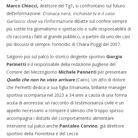
Marco Chiocci,
direttore del Tg1
,
si confrontano sul futuro
dell’informazione:
Cronaca nera, inchieste tv e il caso
Garlasco: dove va l’informazione
dibatte sul confine sempre
più sottile tra giornalismo e spettacolo e sulle responsabilità di
chi racconta i fatti al grande pubblico, a partire da uno dei casi
più discussi di sempre: l’omicidio di Chiara Poggi del 2007.
Salgono poi sul palco lo storico dirigente sportivo
Giorgio
Perinetti
e il responsabile della redazione pugliese del
Corriere del Mezzogiorno
Michele Pennetti
per presentare
Quello che non ho visto arrivare
(Cairo). Un atto di dolore
che Perinetti dedica a sua figlia Emanuela, brillante manager
sportiva scomparsa nel 2023 a 34 anni a causa di una forma
acuta di anoressia: un racconto di testimonianza civile e un
appello necessario a rompere il silenzio che troppo spesso
accompagna i disturbi del comportamento alimentare.
Interviene sul palco anche
Pantaleo Corvino
, già direttore
sportivo della Fiorentina e del Lecce.