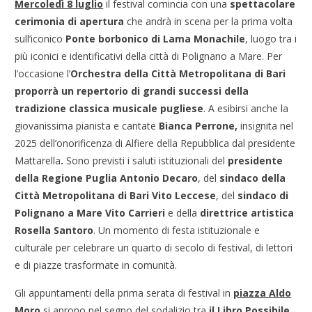
Mercoledì 8 luglio
il festival comincia con una
spettacolare
cerimonia di apertura
che andrà in scena per la prima volta
sull’iconico
Ponte borbonico di Lama Monachile
, luogo tra i
più iconici e identificativi della città di Polignano a Mare. Per
l’occasione l’
Orchestra della Città Metropolitana di Bari
proporrà un repertorio di grandi successi della
tradizione classica musicale pugliese
. A esibirsi anche la
giovanissima pianista e cantate
Bianca Perrone,
insignita nel
2025 dell’onorificenza di Alfiere della Repubblica dal presidente
Mattarella
.
Sono previsti i saluti istituzionali del
presidente
della Regione Puglia Antonio Decaro
, del
sindaco della
Città Metropolitana di Bari Vito Leccese
, del
sindaco di
Polignano a Mare Vito Carrieri
e della
direttrice artistica
Rosella Santoro
. Un momento di festa istituzionale e
culturale per celebrare un quarto di secolo di festival, di lettori
e di piazze trasformate in comunità.
Gli appuntamenti della prima serata di festival in
piazza Aldo
Moro
si aprono nel segno del sodalizio tra
il Libro Possibile