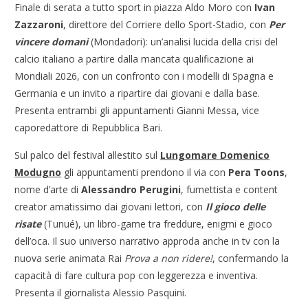
Finale di serata a tutto sport in piazza Aldo Moro con
Ivan
Zazzaroni
, direttore del Corriere dello Sport-Stadio, con
Per
vincere domani
(Mondadori): un’analisi lucida della crisi del
calcio italiano a partire dalla mancata qualificazione ai
Mondiali 2026, con un confronto con i modelli di Spagna e
Germania e un invito a ripartire dai giovani e dalla base.
Presenta entrambi gli appuntamenti Gianni Messa, vice
caporedattore di Repubblica Bari.
Sul palco del festival allestito sul
Lungomare Domenico
Modugno
gli appuntamenti prendono il via con
Pera Toons
,
nome d’arte di
Alessandro Perugini
, fumettista e content
creator amatissimo dai giovani lettori, con
Il gioco delle
risate
(Tunué), un libro-game tra freddure, enigmi e gioco
dell’oca. Il suo universo narrativo approda anche in tv con la
nuova serie animata Rai
Prova a non ridere!
, confermando la
capacità di fare cultura pop con leggerezza e inventiva.
Presenta il giornalista Alessio Pasquini.