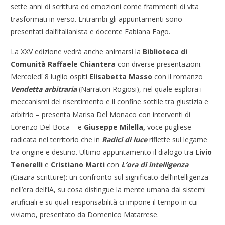
sette anni di scrittura ed emozioni come frammenti di vita
trasformati in verso. Entrambi gli appuntamenti sono
presentati dall’italianista e docente Fabiana Fago.
La XXV edizione vedrà anche animarsi la
Biblioteca di
Comunità Raffaele Chiantera
con diverse presentazioni.
Mercoledì 8 luglio ospiti
Elisabetta Masso
con il romanzo
Vendetta arbitraria
(Narratori Rogiosi), nel quale esplora i
meccanismi del risentimento e il confine sottile tra giustizia e
arbitrio – presenta Marisa Del Monaco con interventi di
Lorenzo Del Boca – e
Giuseppe Milella,
voce pugliese
radicata nel territorio che in
Radici di luce
riflette sul legame
tra origine e destino. Ultimo appuntamento il dialogo tra
Livio
Tenerelli
e
Cristiano Marti
con
L’ora di intelligenza
(Giazira scritture): un confronto sul significato dell’intelligenza
nell’era dell’IA, su cosa distingue la mente umana dai sistemi
artificiali e su quali responsabilità ci impone il tempo in cui
viviamo, presentato da Domenico Matarrese.