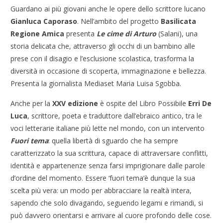
Guardano ai più giovani anche le opere dello scrittore lucano
Gianluca Caporaso
. Nell’ambito del progetto
Basilicata
Regione Amica
presenta
Le cime di Arturo
(Salani), una
storia delicata che, attraverso gli occhi di un bambino alle
prese con il disagio e l’esclusione scolastica, trasforma la
diversità in occasione di scoperta, immaginazione e bellezza.
Presenta la giornalista Mediaset Maria Luisa Sgobba.
Anche per la
XXV edizione
è ospite del Libro Possibile
Erri De
Luca
, scrittore, poeta e traduttore dall’ebraico antico, tra le
voci letterarie italiane più lette nel mondo, con un intervento
Fuori tema
: quella libertà di sguardo che ha sempre
caratterizzato la sua scrittura, capace di attraversare conflitti,
identità e appartenenze senza farsi imprigionare dalle parole
d’ordine del momento. Essere ‘fuori tema’è dunque la sua
scelta più vera: un modo per abbracciare la realtà intera,
sapendo che solo divagando, seguendo legami e rimandi, si
può davvero orientarsi e arrivare al cuore profondo delle cose.