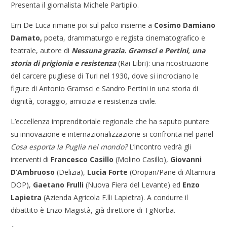
Presenta il giornalista Michele Partipilo.
Erri De Luca rimane poi sul palco insieme a
Cosimo Damiano
Damato,
poeta, drammaturgo e regista cinematografico e
teatrale, autore di
Nessuna grazia. Gramsci e Pertini, una
storia di prigionia e resistenza
(Rai Libri): una ricostruzione
del carcere pugliese di Turi nel 1930, dove si incrociano le
figure di Antonio Gramsci e Sandro Pertini in una storia di
dignità, coraggio, amicizia e resistenza civile.
L’eccellenza imprenditoriale regionale che ha saputo puntare
su innovazione e internazionalizzazione si confronta nel panel
Cosa esporta la Puglia nel mondo?
L’incontro vedrà gli
interventi di
Francesco Casillo
(Molino Casillo),
Giovanni
D’Ambruoso
(Delizia),
Lucia Forte
(Oropan/Pane di Altamura
DOP),
Gaetano Frulli
(Nuova Fiera del Levante) ed
Enzo
Lapietra
(Azienda Agricola F.lli Lapietra). A condurre il
dibattito è Enzo Magistà, già direttore di TgNorba.