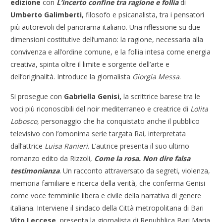
edizione
con
L’incerto confine tra ragione e follia
di
Umberto Galimberti,
filosofo e psicanalista, tra i pensatori
più autorevoli del panorama italiano. Una riflessione su due
dimensioni costitutive dell’umano: la ragione, necessaria alla
convivenza e all’ordine comune, e la follia intesa come energia
creativa, spinta oltre il limite e sorgente dell’arte e
dell’originalità. Introduce la giornalista
Giorgia Messa
.
Si prosegue con
Gabriella Genisi,
la scrittrice barese tra le
voci più riconoscibili del noir mediterraneo e creatrice di
Lolita
Lobosco
, personaggio che ha conquistato anche il pubblico
televisivo con l’omonima serie targata Rai, interpretata
dall’attrice
Luisa Ranieri
. L’autrice presenta il suo ultimo
romanzo edito da Rizzoli,
Come la rosa. Non dire falsa
testimonianza
. Un racconto attraversato da segreti, violenza,
memoria familiare e ricerca della verità, che conferma Genisi
come voce femminile libera e civile della narrativa di genere
italiana. Interviene il sindaco della Città metropolitana di Bari
Vito Leccese
, presenta la giornalista di Repubblica Bari Maria