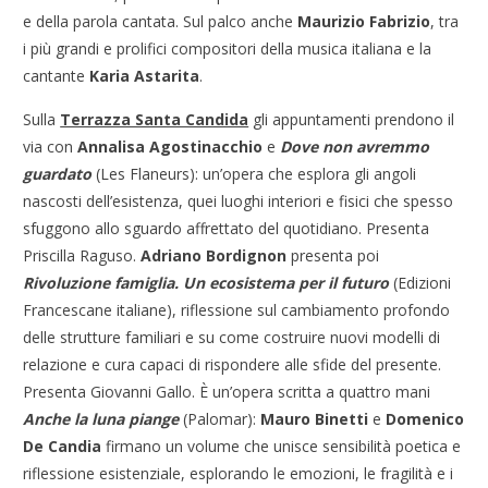
e della parola cantata. Sul palco anche
Maurizio Fabrizio
, tra
i più grandi e prolifici compositori della musica italiana e la
cantante
Karia Astarita
.
Sulla
Terrazza Santa Candida
gli appuntamenti prendono il
via con
Annalisa Agostinacchio
e
Dove non avremmo
guardato
(Les Flaneurs): un’opera che esplora gli angoli
nascosti dell’esistenza, quei luoghi interiori e fisici che spesso
sfuggono allo sguardo affrettato del quotidiano. Presenta
Priscilla Raguso.
Adriano Bordignon
presenta poi
Rivoluzione famiglia. Un ecosistema per il futuro
(Edizioni
Francescane italiane), riflessione sul cambiamento profondo
delle strutture familiari e su come costruire nuovi modelli di
relazione e cura capaci di rispondere alle sfide del presente.
Presenta Giovanni Gallo. È un’opera scritta a quattro mani
Anche la luna piange
(Palomar):
Mauro Binetti
e
Domenico
De Candia
firmano un volume che unisce sensibilità poetica e
riflessione esistenziale, esplorando le emozioni, le fragilità e i