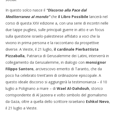
In questo solco nasce il
“Discorso alla Pace dal
Mediterraneo al mondo”
che
il Libro Possibile
lancerà nel
corso di questa XXV edizione a, con una serie di incontri nelle
due tappe pugliesi, sulle principali guerre in atto e un focus
sulla questione israelo-palestinese affidato a voci che la
vivono in prima persona e la raccontano da prospettive
diverse. A Vieste, il 21 luglio,
il cardinale Pierbattista
Pizzaballa
, Patriarca di Gerusalemme dei Latini, interverrà in
collegamento da Gerusalemme, in dialogo con
monsignor
Filippo Santoro
, arcivescovo emerito di Taranto, che da
poco ha celebrato trent’anni di ordinazione episcopale. A
questo ideale discorso si aggiungerà la testimonianza – il 10
luglio a Polignano a mare – di
Wael Al-Dahdouh
, storico
corrispondente di Al Jazeera e volto simbolo del giornalismo
da Gaza, oltre a quella dello scrittore israeliano
Eshkol Nevo
,
il 21 luglio a Vieste.