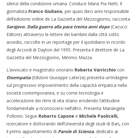
silenzi della condizione umana. Conduce Maria Pia Netti. Il
giornalista
Franco Giuliano
, per quasi dieci anni responsabile
dell’edizione online de La Gazzetta del Mezzogiorno, racconta
Sarajevo. Dalla guerra alla pace trenta anni dopo
(Cacucci
Editore) attraverso le lettere dei bambini dalla città sotto
assedio, raccolte in un reportage per il quotidiano in ricordo
degli Accordi di Dayton del 1995. Presenta il direttore de La
Gazzetta del Mezzogiorno, Mimmo Mazza.
L’avvocato e magistrato onorario
Roberto Varricchio
con
Disempatia
(Edizioni Giuseppe Laterza) presenta un’indagine
sul progressivo impoverimento della capacità empatica nella
società contemporanea, e su come tecnologia e
accelerazione dei ritmi di vita stiano erodendo l’attitudine
fondamentale a riconoscersi nell’altro. Presenta Mariangela
Pollonio. Segue
Roberto Capone
e
Michele Paolicelli,
ricercatore e dottorando dell’Università degli studi di Bari
,
con
il primo appuntamento di
Parole di Scienza
,
dedicato ai