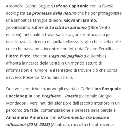
Antonella Caprio. Segue
Stefano Capitanio
con la favola
ecologista
La promessa della natura
che ha per protagonista
una simpatica famiglia di leoni,
Giovanni Eramo,
giovanissimo autore di
La città in autunno
(Oltre Vento
edizioni), nel quale attraversa la stagione malinconica per
eccellenza alla ricerca di quella bellezza fragile che si cela nelle
cose che passano – incontro condotto da Cesare Ferrulli – e
Pietro Pinto,
che con
L’ago nel pagliaio
(La Rambla)
affronta la ricerca della verità in un mondo saturo di
informazioni e rumore, e il tentativo di trovare ciò che conta
davvero. Presenta Mario Ianuzziello.
Due voci poetiche chiudono gli eventi al Caffè:
Lino Pasquale
Cacciapaglia
con
Preghiera… Poesie
(Editoriale Giorgio
Mondadori), versi nati dal silenzio e dall’ascolto interiore in un
percorso tra fede, contemplazione e bellezza della parola e
Annamaria Amoruso
con
«Frammenti» tra poesie e
riflessioni (2018–2025)
(Albatros), raccolta che attraversa