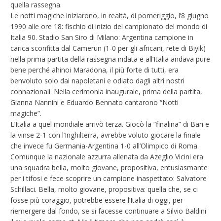
quella rassegna.
Le notti magiche iniziarono, in realtà, di pomeriggio, l’8 giugno
1990 alle ore 18: fischio di inizio del campionato del mondo di
Italia 90. Stadio San Siro di Milano: Argentina campione in
carica sconfitta dal Camerun (1-0 per gli africani, rete di Biyik)
nella prima partita della rassegna iridata e all’Italia andava pure
bene perché ahinoi Maradona, il più forte di tutti, era
benvoluto solo dai napoletani e odiato dagli altri nostri
connazionali. Nella cerimonia inaugurale, prima della partita,
Gianna Nannini e Eduardo Bennato cantarono “Notti
magiche”.
L’Italia a quel mondiale arrivò terza. Giocò la “finalina” di Bari e
la vinse 2-1 con l’Inghilterra, avrebbe voluto giocare la finale
che invece fu Germania-Argentina 1-0 all’Olimpico di Roma.
Comunque la nazionale azzurra allenata da Azeglio Vicini era
una squadra bella, molto giovane, propositiva, entusiasmante
per i tifosi e fece scoprire un campione inaspettato: Salvatore
Schillaci. Bella, molto giovane, propositiva: quella che, se ci
fosse più coraggio, potrebbe essere l’Italia di oggi, per
riemergere dal fondo, se si facesse continuare a Silvio Baldini