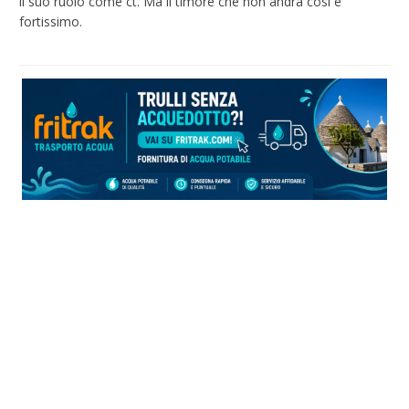
il suo ruolo come ct. Ma il timore che non andrà così è
fortissimo.