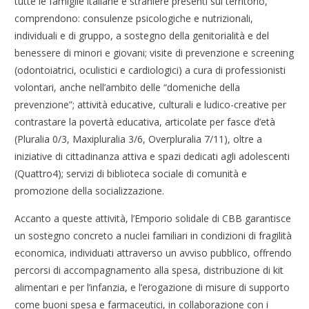
tutte le famiglie italiane e straniere presenti sul territorio,
comprendono: consulenze psicologiche e nutrizionali,
individuali e di gruppo, a sostegno della genitorialità e del
benessere di minori e giovani; visite di prevenzione e screening
(odontoiatrici, oculistici e cardiologici) a cura di professionisti
volontari, anche nell’ambito delle “domeniche della
prevenzione”; attività educative, culturali e ludico-creative per
contrastare la povertà educativa, articolate per fasce d’età
(Pluralia 0/3, Maxipluralia 3/6, Overpluralia 7/11), oltre a
iniziative di cittadinanza attiva e spazi dedicati agli adolescenti
(Quattro4); servizi di biblioteca sociale di comunità e
promozione della socializzazione.
Accanto a queste attività, l’Emporio solidale di CBB garantisce
un sostegno concreto a nuclei familiari in condizioni di fragilità
economica, individuati attraverso un avviso pubblico, offrendo
percorsi di accompagnamento alla spesa, distribuzione di kit
alimentari e per l’infanzia, e l’erogazione di misure di supporto
come buoni spesa e farmaceutici, in collaborazione con i