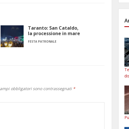
A
Taranto: San Cataldo,
la processione in mare
FESTA PATRONALE
Te
di
campi obbligatori sono contrassegnati
*
Pu