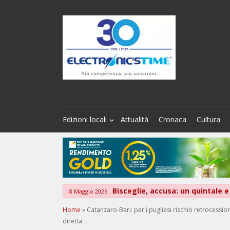
Edizioni locali
Attualità
Cronaca
Cultura
Bisceglie, accusa: un quintale e
8 Maggio 2026
Home
»
Catanzaro-Bari: per i pugliesi rischio retrocessio
diretta