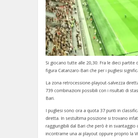
Si giocano tutte alle 20,30: Fra le dieci partite
figura Catanzaro-Bari che per i pugliesi signif
La zona retrocessione-playout-salvezza dirett
739 combinazioni possibili con i risultati di st
Bari.
I pugliesi sono ora a quota 37 punti in classif
diretta. In sestultima posizione si trovano infa
raggiungibili dal Bari che però è in svantaggi
incontrarne una ai playout oppure proprio la Vi