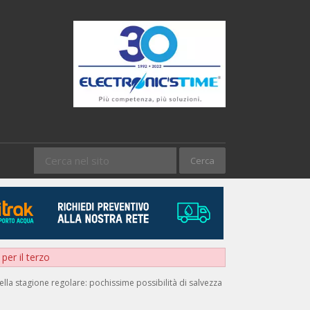
per il terzo
della stagione regolare: pochissime possibilità di salvezza