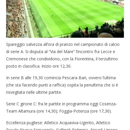
Spareggio salvezza all’ora di pranzo nel campionato di calcio
di serie A. Si disputa al “Via del Mare” l’incontro fra Lecce e
Cremonese che condividono, con la Fiorentina, il terzultimo
posto in classifica. Inizio ore 12,30.
In serie B alle 19,30 comincia Pescara-Bari, ovvero l’ultima
(che sta facendo punti a raffica) ospita la penultima che si è
risvegliata nelle ultime partite.
Serie C girone C: fra le partite in programma oggi Cosenza-
Team Altamura (ore 14,30); Foggia-Potenza (ore 17,30).
Eccellenza pugliese: Atletico Acquaviva-Ugento, Atletico
Racale-Nuova Spinazzola, Gallipoli-Polimnia, Novoli-Unione