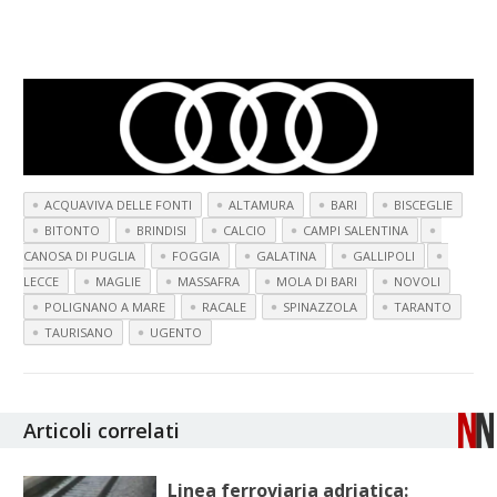
ACQUAVIVA DELLE FONTI
ALTAMURA
BARI
BISCEGLIE
BITONTO
BRINDISI
CALCIO
CAMPI SALENTINA
CANOSA DI PUGLIA
FOGGIA
GALATINA
GALLIPOLI
LECCE
MAGLIE
MASSAFRA
MOLA DI BARI
NOVOLI
POLIGNANO A MARE
RACALE
SPINAZZOLA
TARANTO
TAURISANO
UGENTO
Articoli correlati
Linea ferroviaria adriatica: