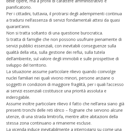
delle opere, ma a profili di carattere amministrativo e
pianificatorio.
Per i cittadini, tuttavia, il protrarsi degli adempimenti continua
a tradursi nell’assenza di servizi fondamentali attesi da quasi
quarant’anni.
Non si tratta soltanto di una questione burocratica.
Si tratta di famiglie che non possono usufruire pienamente di
servizi pubblici essenziali, con inevitabili conseguenze sulla
qualità della vita, sulla gestione dei reflui, sulla tutela
dell’ambiente, sul valore degli immobili e sulle prospettive di
sviluppo del territorio.
La situazione assume particolare rilievo quando coinvolge
nuclei familiari nei quali vivono minori, persone anziane o
soggetti in condizioni di maggiore fragilità, per i quali l’accesso
ai servizi essenziali costituisce una priorità assoluta e
inderogabile.
Assume inoltre particolare rilievo il fatto che nell’area siano già
presenti tronchi delle reti idrico – fognarie che servono alcune
utenze, di una strada limitrofa, mentre altre abitazioni della
stessa zona continuano a rimanerne escluse.
La vicenda induce inevitabilmente a interrogarsi su come una