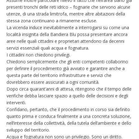
Assume inoltre particolare rilievo il fatto che nell’area siano già
presenti tronchi delle reti idrico – fognarie che servono alcune
utenze, di una strada limitrofa, mentre altre abitazioni della
stessa zona continuano a rimanerne escluse.
La vicenda induce inevitabilmente a interrogarsi su come una
località insignita della Bandiera Blu possa presentare ancora
aree nelle quali cittadini e proprietari attendono da decenni
servizi essenziali quali acqua e fognatura.
I cittadini non chiedono privilegi.
Chiedono semplicemente che gli enti competenti collaborino
per definire il procedimento già avviato e garantire anche a
questa parte del territorio infrastrutture e servizi che
dovrebbero essere assicurati a ogni comunità.
Dopo circa quarant’anni di attesa, ritengono che il tempo delle
verifiche debba lasciare spazio a quello delle decisioni e degli
interventi.
Confidano, pertanto, che il procedimento in corso sia definito
quanto prima e conduca finalmente a una concreta soluzione,
nell’interesse della collettività, della tutela dell’ambiente e dello
sviluppo del territorio.
Acqua e fognatura non sono un privilegio. Sono un diritto.