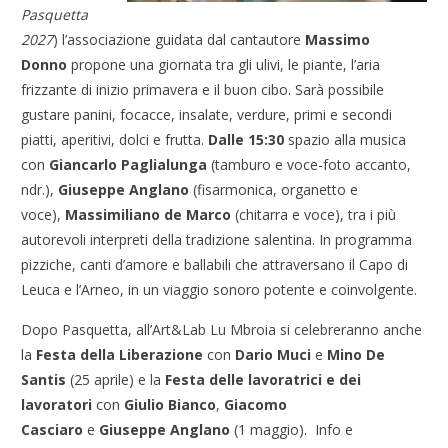
Pasquetta
2027
) l’associazione guidata dal cantautore
Massimo
Donno
propone una giornata tra gli ulivi, le piante, l’aria
frizzante di inizio primavera e il buon cibo. Sarà possibile
gustare panini, focacce, insalate, verdure, primi e secondi
piatti, aperitivi, dolci e frutta.
Dalle 15:30
spazio alla musica
con
Giancarlo Paglialunga
(tamburo e voce-foto accanto,
ndr.),
Giuseppe Anglano
(fisarmonica, organetto e
voce),
Massimiliano de Marco
(chitarra e voce), tra i più
autorevoli interpreti della tradizione salentina. In programma
pizziche, canti d’amore e ballabili che attraversano il Capo di
Leuca e l’Arneo, in un viaggio sonoro potente e coinvolgente.
Dopo Pasquetta, all’Art&Lab Lu Mbroia si celebreranno anche
la
Festa della Liberazione
con
Dario Muci
e
Mino De
Santis
(25 aprile) e la
Festa delle lavoratrici e dei
lavoratori
con
Giulio Bianco
,
Giacomo
Casciaro
e
Giuseppe Anglano
(1 maggio). Info e