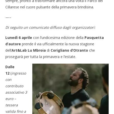
sempre, pronto a trasformare ancora una volta il Parco del
Cillarese nel cuore pulsante della primavera brindisina.
—–
Di seguito un comunicato diffuso dagli organizzatori:
Lunedì 6 aprile
con l’undicesima edizione della
Pasquetta
d’autore
prende il via ufficialmente la nuova stagione
dell’
Art&Lab Lu Mbroia
di
Corigliano d’Otranto
che
proseguirà per tutta la primavera e l’estate.
Dalle
12
(
ingresso
con
contributo
associativo 3
euro –
tessera
valida fino a