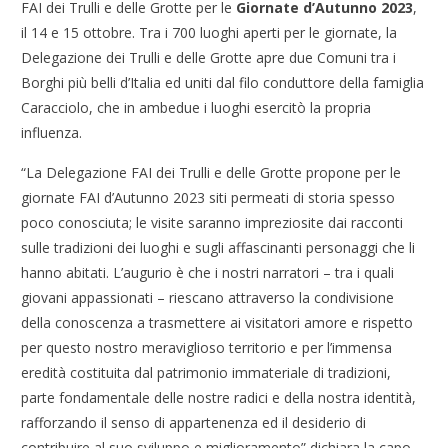
FAI dei Trulli e delle Grotte per le
Giornate d’Autunno 2023
,
il 14 e 15 ottobre. Tra i 700 luoghi aperti per le giornate, la
Delegazione dei Trulli e delle Grotte apre due Comuni tra i
Borghi più belli d’Italia ed uniti dal filo conduttore della famiglia
Caracciolo, che in ambedue i luoghi esercitò la propria
influenza.
“La Delegazione FAI dei Trulli e delle Grotte propone per le
giornate FAI d’Autunno 2023 siti permeati di storia spesso
poco conosciuta; le visite saranno impreziosite dai racconti
sulle tradizioni dei luoghi e sugli affascinanti personaggi che li
hanno abitati. L’augurio è che i nostri narratori – tra i quali
giovani appassionati – riescano attraverso la condivisione
della conoscenza a trasmettere ai visitatori amore e rispetto
per questo nostro meraviglioso territorio e per l’immensa
eredità costituita dal patrimonio immateriale di tradizioni,
parte fondamentale delle nostre radici e della nostra identità,
rafforzando il senso di appartenenza ed il desiderio di
contribuire al suo sviluppo e miglioramento” dichiara la capo