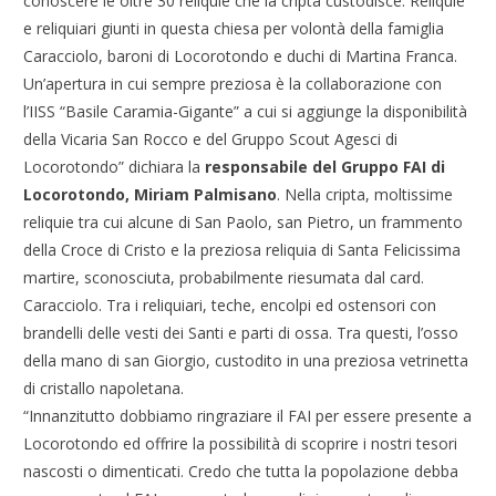
conoscere le oltre 30 reliquie che la cripta custodisce. Reliquie
e reliquiari giunti in questa chiesa per volontà della famiglia
Caracciolo, baroni di Locorotondo e duchi di Martina Franca.
Un’apertura in cui sempre preziosa è la collaborazione con
l’IISS “Basile Caramia-Gigante” a cui si aggiunge la disponibilità
della Vicaria San Rocco e del Gruppo Scout Agesci di
Locorotondo” dichiara la
responsabile del Gruppo FAI di
Locorotondo, Miriam Palmisano
. Nella cripta, moltissime
reliquie tra cui alcune di San Paolo, san Pietro, un frammento
della Croce di Cristo e la preziosa reliquia di Santa Felicissima
martire, sconosciuta, probabilmente riesumata dal card.
Caracciolo. Tra i reliquiari, teche, encolpi ed ostensori con
brandelli delle vesti dei Santi e parti di ossa. Tra questi, l’osso
della mano di san Giorgio, custodito in una preziosa vetrinetta
di cristallo napoletana.
“Innanzitutto dobbiamo ringraziare il FAI per essere presente a
Locorotondo ed offrire la possibilità di scoprire i nostri tesori
nascosti o dimenticati. Credo che tutta la popolazione debba