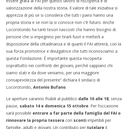
essere grata al FAI per questo lavoro di riscoperta e di
valorizzazione della nostra storia. Il valore di tale iniziativa si
apprezza di più se si considera che tutti i paesi hanno una
propria storia e se non la si conosce non c’è futuro. Anche
Locorotondo ha tanti tesori nascosti che hanno bisogno di
persone che si impegnino per tirarli fuori e metterli a
disposizione della cittadinanza e di quanti il FAI attirerà, con la
sua forza promotrice e divulgatrice che tutti riconosciamo a
questa Fondazione. È importante questa riscoperta
soprattutto nei confronti dei giovani, perché sappiano chi
siamo stati e da dove veniamo, per una maggiore
consapevolezza del presente” dichiara il sindaco di
Locorotondo,
Antonio Bufano
.
Le aperture saranno fruibili al pubblico
dalle 10 alle 18
, senza
pause,
sabato 14 e domenica 15 ottobre
. Per l’occasione
sarà possibile
entrare a far parte della famiglia del FAI o
rinnovare la propria tessera
con
sconti
irripetibili per
famiglie, adulti e giovani. Un contributo per
tutelare
il