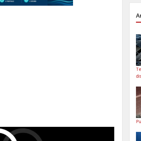
A
Te
di
Pu