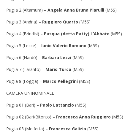
Puglia 2 (Altamura) –
Angela Anna Bruna Piarulli
(M5S)
Puglia 3 (Andria) –
Ruggiero Quarto
(M5S)
Puglia 4 (Brindisi) –
Pasqua (detta Patty) L’Abbate
(M5S)
Puglia 5 (Lecce) –
Iunio Valerio Romano
(M5S)
Puglia 6 (Nardò) –
Barbara Lezzi
(M5S)
Puglia 7 (Taranto) –
Mario Turco
(M5S)
Puglia 8 (Foggia) –
Marco Pellegrini
(M5S)
CAMERA UNINOMINALE
Puglia 01 (Bari) –
Paolo Lattanzio
(M5S)
Puglia 02 (Bari/Bitonto) –
Francesca Anna Ruggiero
(M5S)
Puglia 03 (Molfetta) –
Francesca Galizia
(M5S)