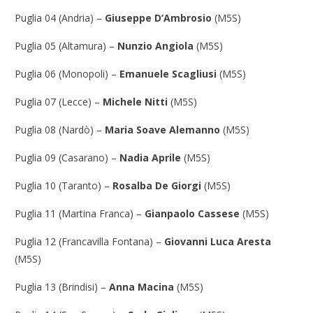
Puglia 04 (Andria) –
Giuseppe D’Ambrosio
(M5S)
Puglia 05 (Altamura) –
Nunzio Angiola
(M5S)
Puglia 06 (Monopoli) –
Emanuele Scagliusi
(M5S)
Puglia 07 (Lecce) –
Michele Nitti
(M5S)
Puglia 08 (Nardò) –
Maria Soave Alemanno
(M5S)
Puglia 09 (Casarano) –
Nadia Aprile
(M5S)
Puglia 10 (Taranto) –
Rosalba De Giorgi
(M5S)
Puglia 11 (Martina Franca) –
Gianpaolo Cassese
(M5S)
Puglia 12 (Francavilla Fontana) –
Giovanni Luca Aresta
(M5S)
Puglia 13 (Brindisi) –
Anna
Macina
(M5S)