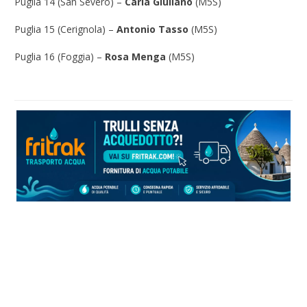
Puglia 14 (San Severo) –
Carla Giuliano
(M5S)
Puglia 15 (Cerignola) –
Antonio Tasso
(M5S)
Puglia 16 (Foggia) –
Rosa Menga
(M5S)